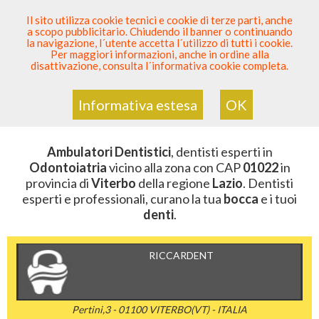
SEI DENTISTA? PARTECIPA
Il sito utilizza cookie tecnici e cookie di terze parti, anche
a scopo pubblicitario. Chiudendo il banner o continuando
Sei Qui
Elenco Dentista Sicuro
>
Odontoiatria
>
la navigazione, l´utente accetta l´utilizzo di tutti i cookie.
Ambulatori Dentistici
>
Lazio
>
Viterbo
>
CAP 01022
Per maggiori informazioni, anche in ordine alla
disattivazione, consulta l´informativa cookie completa.
AMBULATORI DENTISTICI DELLA
ZONA CON CAP 01022
Informativa estesa
OK
Ambulatori Dentistici
, dentisti esperti in
Odontoiatria
vicino alla zona con CAP
01022
in
provincia di
Viterbo
della regione
Lazio
. Dentisti
esperti e professionali, curano la tua
bocca
e i tuoi
denti
.
RICCARDENT
Pertini,3 - 01100 VITERBO(VT) - ITALIA