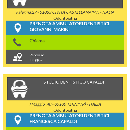
Falerina,29 - 01033 CIVITA CASTELLANA(VT) - ITALIA
Odontoiatria
PRENOTA AMBULATORI DENTISTICI
GIOVANNI MARINI
Chiama
Percorso
44,9 KM
STUDIO DENTISTICO CAPALDI
I Maggio ,40 - 05100 TERNI(TR) - ITALIA
Odontoiatria
PRENOTA AMBULATORI DENTISTICI
FRANCESCA CAPALDI