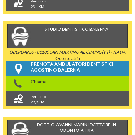
Percorso
23,1 KM
STUDIO DENTISTICO BALERNA
OBERDAN,6 - 01100 SAN MARTINO AL CIMINO(VT) - ITALIA
Odontoiatria
PRENOTA AMBULATORI DENTISTICI
AGOSTINO BALERNA
Chiama
Percorso
28,8 KM
DOTT. GIOVANNI MARINI DOTTORE IN
ODONTOIATRIA