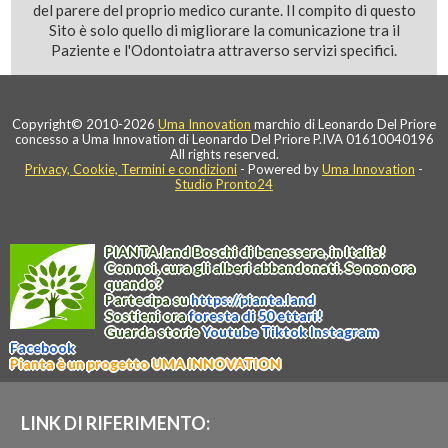
del parere del proprio medico curante. Il compito di questo
Sito è solo quello di migliorare la comunicazione tra il
Paziente e l'Odontoiatra attraverso servizi specifici.
Copyright© 2010-2026
Uma Innovation
marchio di Leonardo Del Priore
concesso a Uma Innovation di Leonardo Del Priore P.IVA 01610040196
All rights reserved.
Privacy, Cookie, Termini e condizioni
- Powered by
Uma Innovation
-
Studio Pronto24
PIANTA
.
land
Boschi di benessere, in Italia!
Con noi, cura gli alberi abbandonati. Se non ora
quando?
Partecipa su
https://
pianta
.
land
Sostieni ora
foresta di 50 ettari!
Guarda storie
Youtube
Tiktok
Instagram
Facebook
Pianta è un progetto UMA INNOVATION
LINK DI RIFERIMENTO: