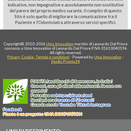
indicative, non impegnative e assolutamente non sostitutive
del parere del proprio medico curante. Il compito di questo
Sito è solo quello di migliorare la comunicazione tra il
Paziente e l'Odontoiatra attraverso servizi specifici.
Copyright© 2010-2026
Uma Innovation
marchio di Leonardo Del Priore
concesso a Uma Innovation di Leonardo Del Priore P.IVA 01610040196
All rights reserved.
Privacy, Cookie, Termini e condizioni
- Powered by
Uma Innovation
-
Studio Pronto24
PIANTA
.
land
Boschi di benessere, in Italia!
Con noi, cura gli alberi abbandonati. Se non ora
quando?
Partecipa su
https://
pianta
.
land
Sostieni ora
foresta di 50 ettari!
Guarda storie
Youtube
Tiktok
Instagram
Facebook
Pianta è un progetto UMA INNOVATION