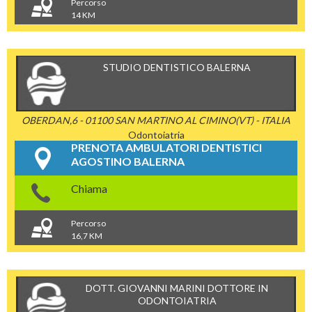
Percorso
14 KM
STUDIO DENTISTICO BALERNA
OBERDAN,6 - 01100 SAN MARTINO AL CIMINO(VT) - ITALIA
Odontoiatria
PRENOTA AMBULATORI DENTISTICI
AGOSTINO BALERNA
Chiama
Percorso
16,7 KM
DOTT. GIOVANNI MARINI DOTTORE IN
ODONTOIATRIA