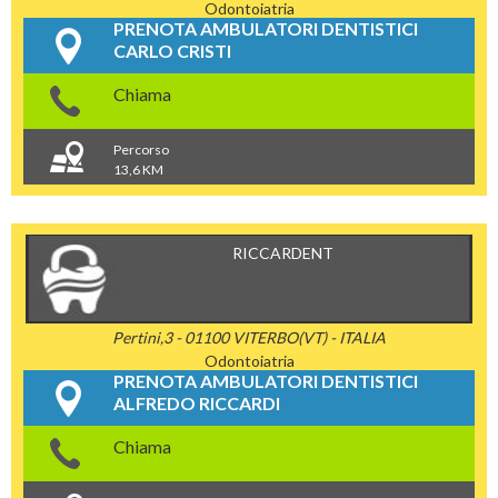
Odontoiatria
PRENOTA AMBULATORI DENTISTICI
CARLO CRISTI
Chiama
Percorso
13,6 KM
RICCARDENT
Pertini,3 - 01100 VITERBO(VT) - ITALIA
Odontoiatria
PRENOTA AMBULATORI DENTISTICI
ALFREDO RICCARDI
Chiama