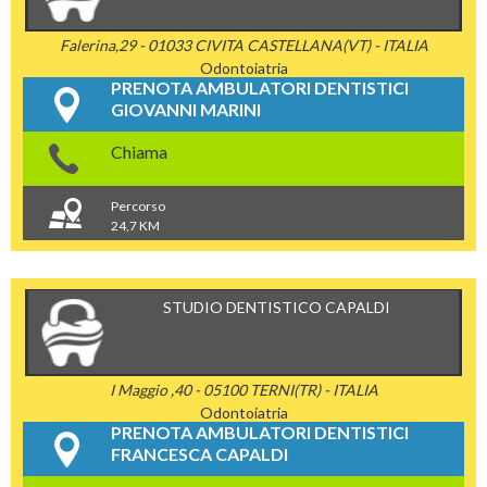
Falerina,29 - 01033 CIVITA CASTELLANA(VT) - ITALIA
Odontoiatria
PRENOTA AMBULATORI DENTISTICI
GIOVANNI MARINI
Chiama
Percorso
24,7 KM
STUDIO DENTISTICO CAPALDI
I Maggio ,40 - 05100 TERNI(TR) - ITALIA
Odontoiatria
PRENOTA AMBULATORI DENTISTICI
FRANCESCA CAPALDI