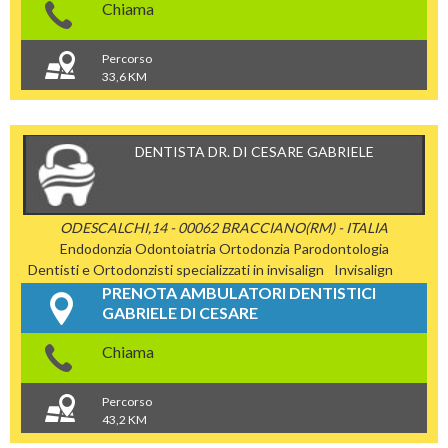
Chiama
Percorso
33,6 KM
DENTISTA DR. DI CESARE GABRIELE
ODESCALCHI,14 - 00062 BRACCIANO(RM) - ITALIA
Endodonzia
Odontoiatria
Ortodonzia
Parodontologia
Dentisti e Ortodonzisti specializzati in invisalign
Invisalign
PRENOTA AMBULATORI DENTISTICI
GABRIELE DI CESARE
Chiama
Percorso
43,2 KM