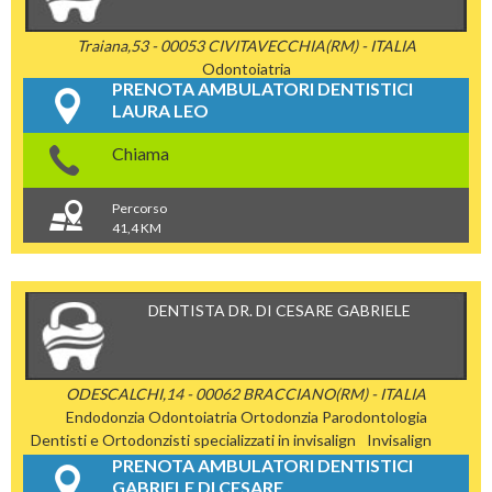
Traiana,53 - 00053 CIVITAVECCHIA(RM) - ITALIA
Odontoiatria
PRENOTA AMBULATORI DENTISTICI
LAURA LEO
Chiama
Percorso
41,4 KM
DENTISTA DR. DI CESARE GABRIELE
ODESCALCHI,14 - 00062 BRACCIANO(RM) - ITALIA
Endodonzia
Odontoiatria
Ortodonzia
Parodontologia
Dentisti e Ortodonzisti specializzati in invisalign
Invisalign
PRENOTA AMBULATORI DENTISTICI
GABRIELE DI CESARE