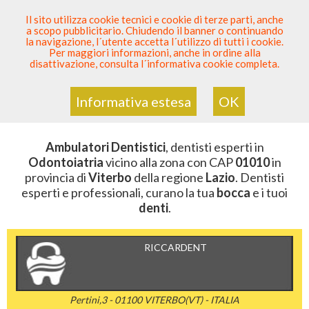
SEI DENTISTA? PARTECIPA
Il sito utilizza cookie tecnici e cookie di terze parti, anche
a scopo pubblicitario. Chiudendo il banner o continuando
Sei Qui
Elenco Dentista Sicuro
>
Odontoiatria
>
la navigazione, l´utente accetta l´utilizzo di tutti i cookie.
Ambulatori Dentistici
>
Lazio
>
Viterbo
>
CAP 01010
Per maggiori informazioni, anche in ordine alla
disattivazione, consulta l´informativa cookie completa.
AMBULATORI DENTISTICI DELLA
ZONA CON CAP 01010
Informativa estesa
OK
Ambulatori Dentistici
, dentisti esperti in
Odontoiatria
vicino alla zona con CAP
01010
in
provincia di
Viterbo
della regione
Lazio
. Dentisti
esperti e professionali, curano la tua
bocca
e i tuoi
denti
.
RICCARDENT
Pertini,3 - 01100 VITERBO(VT) - ITALIA