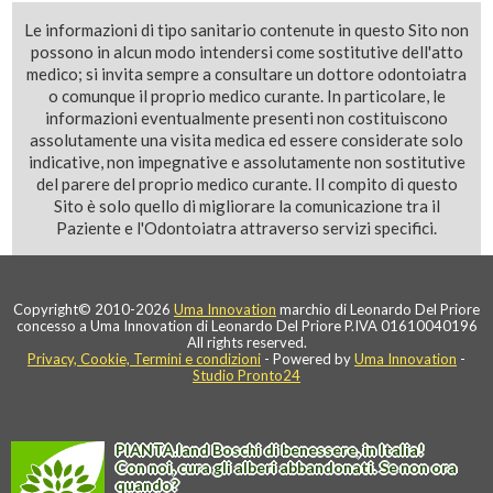
Le informazioni di tipo sanitario contenute in questo Sito non
possono in alcun modo intendersi come sostitutive dell'atto
medico; si invita sempre a consultare un dottore odontoiatra
o comunque il proprio medico curante. In particolare, le
informazioni eventualmente presenti non costituiscono
assolutamente una visita medica ed essere considerate solo
indicative, non impegnative e assolutamente non sostitutive
del parere del proprio medico curante. Il compito di questo
Sito è solo quello di migliorare la comunicazione tra il
Paziente e l'Odontoiatra attraverso servizi specifici.
Copyright© 2010-2026
Uma Innovation
marchio di Leonardo Del Priore
concesso a Uma Innovation di Leonardo Del Priore P.IVA 01610040196
All rights reserved.
Privacy, Cookie, Termini e condizioni
- Powered by
Uma Innovation
-
Studio Pronto24
PIANTA
.
land
Boschi di benessere, in Italia!
Con noi, cura gli alberi abbandonati. Se non ora
quando?