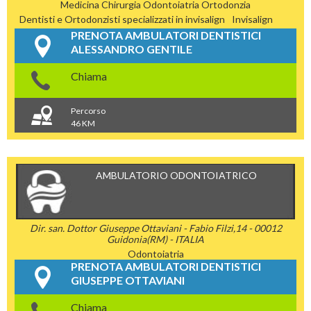
Medicina Chirurgia
Odontoiatria
Ortodonzia
Dentisti e Ortodonzisti specializzati in invisalign
Invisalign
PRENOTA AMBULATORI DENTISTICI
ALESSANDRO GENTILE
Chiama
Percorso
46 KM
AMBULATORIO ODONTOIATRICO
Dir. san. Dottor Giuseppe Ottaviani - Fabio Filzi,14 - 00012
Guidonia(RM) - ITALIA
Odontoiatria
PRENOTA AMBULATORI DENTISTICI
GIUSEPPE OTTAVIANI
Chiama