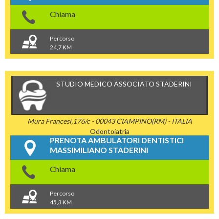
Chiama
Percorso
24,7 KM
STUDIO MEDICO ASSOCIATO STADERINI
Mura Francesi,176/c - 00043 CIAMPINO(RM) - ITALIA
Odontoiatria
PRENOTA AMBULATORI DENTISTICI
MASSIMILIANO STADERINI
Chiama
Percorso
45,3 KM