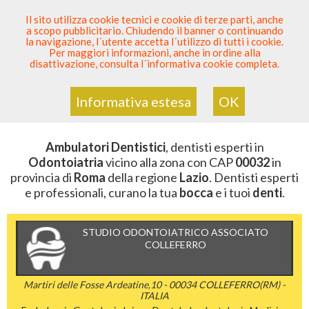
SEI DENTISTA? PARTECIPA
Il sito utilizza cookie tecnici e cookie di terze parti, anche
a scopo pubblicitario. Chiudendo il banner o continuando
Sei Qui
Elenco Dentista Sicuro
>
Odontoiatria
>
la navigazione, l´utente accetta l´utilizzo di tutti i cookie.
Ambulatori Dentistici
>
Lazio
>
Roma
>
CAP 00032
Per maggiori informazioni, anche in ordine alla
disattivazione, consulta l´informativa cookie completa.
AMBULATORI DENTISTICI DELLA
ZONA CON CAP 00032
Informativa estesa
OK
Ambulatori Dentistici
, dentisti esperti in
Odontoiatria
vicino alla zona con CAP
00032
in
provincia di
Roma
della regione
Lazio
. Dentisti esperti
e professionali, curano la tua
bocca
e i tuoi
denti
.
STUDIO ODONTOIATRICO ASSOCIATO
COLLEFERRO
Martiri delle Fosse Ardeatine,10 - 00034 COLLEFERRO(RM) -
ITALIA