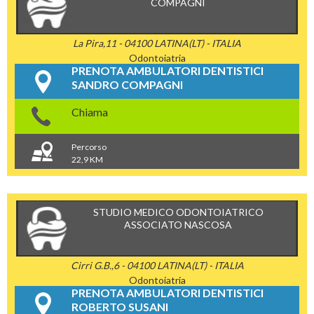
COMPAGNI
La Pira,11 - 04100 LATINA(LT) - ITALIA
Odontoiatria
PRENOTA AMBULATORI DENTISTICI
SANDRO COMPAGNI
Chiama
Percorso
22,9 KM
STUDIO MEDICO ODONTOIATRICO
ASSOCIATO NASCOSA
Cirri G.B.,6 - 04100 LATINA(LT) - ITALIA
Odontoiatria
PRENOTA AMBULATORI DENTISTICI
ROBERTO SUSANI