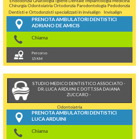
Endodonzia
Gnatologia
Igiene Dentale
Implantologia
Medicina
Chirurgia
Odontoiatria
Ortodonzia
Parodontologia
Pedodonzia
Dentisti e Ortodonzisti specializzati in invisalign
Invisalign
PRENOTA AMBULATORI DENTISTICI
ADRIANO DE AMICIS
Chiama
Percorso
15 KM
STUDIO MEDICO DENTISTICO ASSOCIATO -
DR. LUCA ARDUINI E DOTT.SSA DAIANA
ZUCCARO -
Odontoiatria
PRENOTA AMBULATORI DENTISTICI
LUCA ARDUINI
Chiama