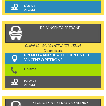
Distanza
21,6 KM
DR. VINCENZO PETRONE
Cellini,12 - 04100 LATINA(LT) - ITALIA
Odontoiatria
PRENOTA AMBULATORI DENTISTICI
VINCENZO PETRONE
Chiama
Percorso
21,7 KM
STUDIO DENTISTICO DR. SANDRO