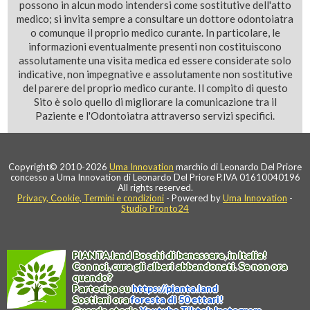
possono in alcun modo intendersi come sostitutive dell'atto
medico; si invita sempre a consultare un dottore odontoiatra
o comunque il proprio medico curante. In particolare, le
informazioni eventualmente presenti non costituiscono
assolutamente una visita medica ed essere considerate solo
indicative, non impegnative e assolutamente non sostitutive
del parere del proprio medico curante. Il compito di questo
Sito è solo quello di migliorare la comunicazione tra il
Paziente e l'Odontoiatra attraverso servizi specifici.
Copyright© 2010-2026
Uma Innovation
marchio di Leonardo Del Priore
concesso a Uma Innovation di Leonardo Del Priore P.IVA 01610040196
All rights reserved.
Privacy, Cookie, Termini e condizioni
- Powered by
Uma Innovation
-
Studio Pronto24
PIANTA
.
land
Boschi di benessere, in Italia!
Con noi, cura gli alberi abbandonati. Se non ora
quando?
Partecipa su
https://
pianta
.
land
Sostieni ora
foresta di 50 ettari!