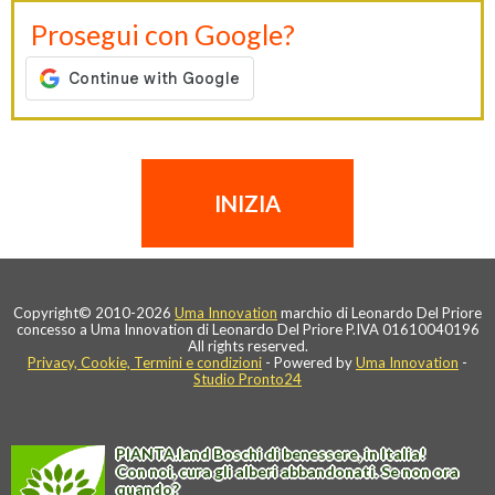
Prosegui con Google?
Copyright© 2010-2026
Uma Innovation
marchio di Leonardo Del Priore
concesso a Uma Innovation di Leonardo Del Priore P.IVA 01610040196
All rights reserved.
Privacy, Cookie, Termini e condizioni
- Powered by
Uma Innovation
-
Studio Pronto24
PIANTA
.
land
Boschi di benessere, in Italia!
Con noi, cura gli alberi abbandonati. Se non ora
quando?