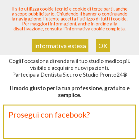
SEI DENTISTA? PARTECIPA
Il sito utilizza cookie tecnici e cookie di terze parti, anche
a scopo pubblicitario. Chiudendo il banner o continuando
Sei Qui
Dentista Sicuro
>
Sei Dentista?
la navigazione, l´utente accetta l´utilizzo di tutti i cookie.
Per maggiori informazioni, anche in ordine alla
disattivazione, consulta l´informativa cookie completa.
SEI UN DENTISTA?
Informativa estesa
OK
Cogli l'occasione di rendere il tuo studio medico più
visibile e acquisire nuovi pazienti.
Partecipa a Dentista Sicuro e Studio Pronto24®
Il modo giusto per la tua professione, gratuito e
semplice.
Prosegui con facebook?