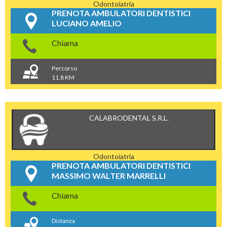
Odontoiatria
PRENOTA AMBULATORI DENTISTICI
LUCIANO AMELIO
Chiama
Percorso
11,8 KM
CALABRODENTAL S.R.L.
Odontoiatria
PRENOTA AMBULATORI DENTISTICI
MASSIMO WALTER MARRELLI
Chiama
Distanza