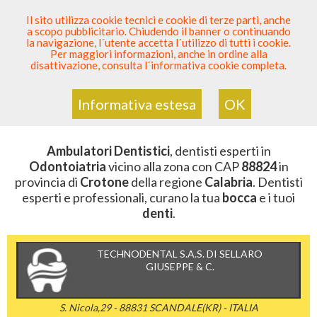
SEI DENTISTA? PARTECIPA
Il sito utilizza cookie tecnici e cookie di terze parti, anche
a scopo pubblicitario. Chiudendo il banner o continuando
Sei Qui
Elenco Dentista Sicuro
>
Odontoiatria
>
la navigazione, l´utente accetta l´utilizzo di tutti i cookie.
Ambulatori Dentistici
>
Calabria
>
Crotone
>
CAP 88824
Per maggiori informazioni, anche in ordine alla
disattivazione, consulta l´informativa cookie completa.
AMBULATORI DENTISTICI DELLA
ZONA CON CAP 88824
Informativa estesa
OK
Ambulatori Dentistici
, dentisti esperti in
Odontoiatria
vicino alla zona con CAP
88824
in
provincia di
Crotone
della regione
Calabria
. Dentisti
esperti e professionali, curano la tua
bocca
e i tuoi
denti
.
TECHNODENTAL S.A.S. DI SELLARO
GIUSEPPE & C.
S. Nicola,29 - 88831 SCANDALE(KR) - ITALIA