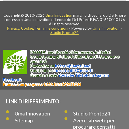
Copyright© 2010-2026
Uma Innovation
marchio di Leonardo Del Priore
concesso a Uma Innovation di Leonardo Del Priore P.IVA 01610040196
All rights reserved.
Privacy, Cookie, Termini e condizioni
- Powered by
Uma Innovation
-
Studio Pronto24
PIANTA
.
land
Boschi di benessere, in Italia!
Con noi, cura gli alberi abbandonati. Se non ora
quando?
Partecipa su
https://
pianta
.
land
Sostieni ora
foresta di 50 ettari!
Guarda storie
Youtube
Tiktok
Instagram
Facebook
Pianta è un progetto UMA INNOVATION
LINK DI RIFERIMENTO:
Uma Innovation
Studio Pronto24
Sitemap
Avere siti web: per
procurare contatti