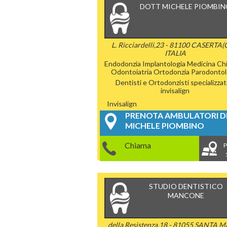
DOTT MICHELE PIOMBI
L. Ricciardelli,23 - 81100 CASERTA(C
ITALIA
Endodonzia
Implantologia
Medicina Chi
Odontoiatria
Ortodonzia
Parodontol
Dentisti e Ortodonzisti specializzati
invisalign
Invisalign
PRENOTA AMBULATORI DE
MICHELE PIOMBINO
Chiama
P
STUDIO DENTISTICO
MANCONE
della Resistenza,18 - 81055 SANTA 