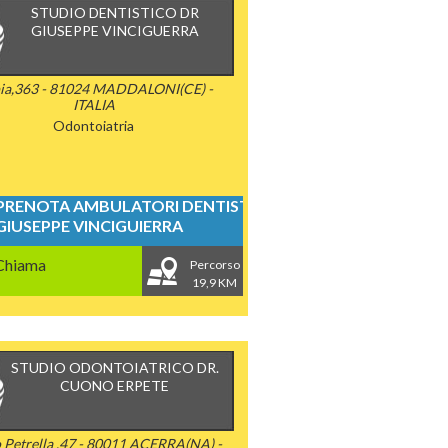
STUDIO DENTISTICO DR
GIUSEPPE VINCIGUERRA
ia,363 - 81024 MADDALONI(CE) -
ITALIA
Odontoiatria
PRENOTA AMBULATORI DENTISTICI
GIUSEPPE VINCIGUIERRA
Chiama
Percorso
19,9 KM
STUDIO ODONTOIATRICO DR.
CUONO ERPETE
 Petrella ,47 - 80011 ACERRA(NA) -