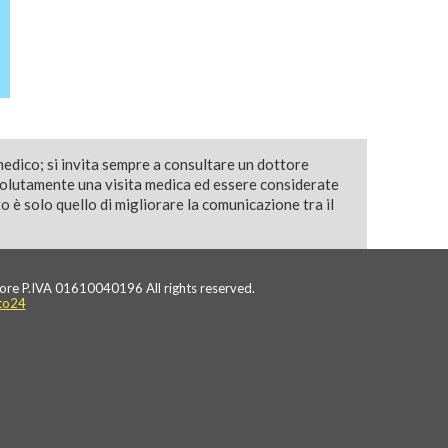
medico; si invita sempre a consultare un dottore
solutamente una visita medica ed essere considerate
 è solo quello di migliorare la comunicazione tra il
ore P.IVA 01610040196 All rights reserved.
to24