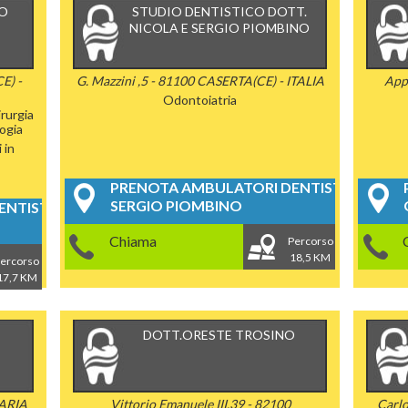
NO
STUDIO DENTISTICO DOTT.
NICOLA E SERGIO PIOMBINO
E) -
G. Mazzini ,5 - 81100 CASERTA(CE) - ITALIA
App
Odontoiatria
rurgia
ogia
 in
PRENOTA AMBULATORI DENTISTICI
SERGIO PIOMBINO
NTISTICI
Chiama
Percorso
18,5 KM
ercorso
17,7 KM
DOTT.ORESTE TROSINO
MARIA
Vittorio Emanuele III,39 - 82100
Carlo