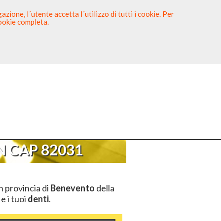
zione, l´utente accetta l´utilizzo di tutti i cookie. Per
cookie completa.
tista
Sei un Dentista?
>
CAP 82031
 CAP 82031
n provincia di
Benevento
della
e i tuoi
denti
.