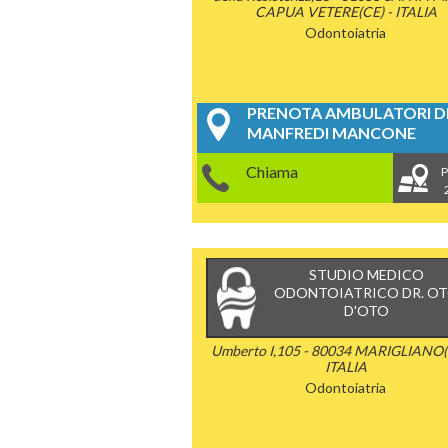
CAPUA VETERE(CE) - ITALIA
Odontoiatria
PRENOTA AMBULATORI DE
MANFREDI MANCONE
Chiama
P
STUDIO MEDICO
ODONTOIATRICO DR. O
D'OTO
Umberto I,105 - 80034 MARIGLIANO(
ITALIA
Odontoiatria