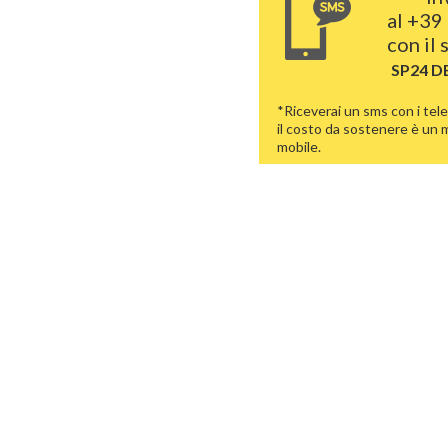
al
+39 
con il
SP24 D
*Riceverai un sms con i tele
il costo da sostenere è un
mobile.