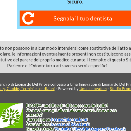
Sicuro
.
Segnala il tuo dentista
ito non possono in alcun modo intendersi come sostitutive dell'atto 
colare, le informazioni eventualmente presenti non costituiscono as
utive del parere del proprio medico curante. Il compito di questo Sito
Paziente e l'Odontoiatra attraverso servizi specifici.
rchio di Leonardo Del Priore concesso a Uma Innovation di Leonardo Del Pri
acy, Cookie, Termini e condizioni
- Powered by
Uma Innovation
-
Studio Pron
PIANTA
.
land
Boschi di benessere, in Italia!
Con noi, cura gli alberi abbandonati. Se non ora
quando?
Partecipa su
https://
pianta
.
land
Sostieni ora
foresta di 50 ettari!
Guarda storie
Youtube
Tiktok
Instagram
Facebook