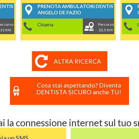
NTISTICI
PRENOTA AMBULATORI DENTISTICI
ANGELO DE FAZIO
Chiama
ercorso
Percorso
31 KM
33,5 KM
ALTRA RICERCA
Cosa stai aspettando? Diventa
DENTISTA SICURO anche TU!
i la connessione internet sul tuo
via un SMS