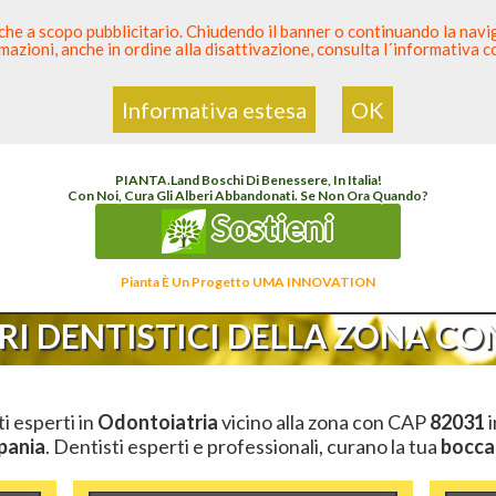
 anche a scopo pubblicitario. Chiudendo il banner o continuando la naviga
azioni, anche in ordine alla disattivazione, consulta l´informativa 
 Dentista
Elenco den
Informativa estesa
OK
nco Dentista Sicuro
>
Odontoiatria
>
Ambulatori Dentistici
>
Campania
>
Benevento
PIANTA
.
Land
Boschi Di Benessere, In Italia!
Con Noi, Cura Gli Alberi Abbandonati. Se Non Ora Quando?
Sostieni
Pianta È Un Progetto UMA INNOVATION
I DENTISTICI DELLA ZONA CON
ti esperti in
Odontoiatria
vicino alla zona con CAP
82031
i
pania
. Dentisti esperti e professionali, curano la tua
bocca