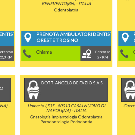
BENEVENTO(BN) - ITALIA
Odontoiatria
NTISTICI
PRENOTA AMBULATORI DENTISTICI
ORESTE TROSINO
Chiama
ercorso
Percorso
22,3 KM
27 KM
DOTT. ANGELO DE FAZIO S.A.S.
TO
NA) -
Umberto I,535 - 80013 CASALNUOVO DI
Guerr
NAPOLI(NA) - ITALIA
Gnatologia
Implantologia
Odontoiatria
Parodontologia
Pedodonzia