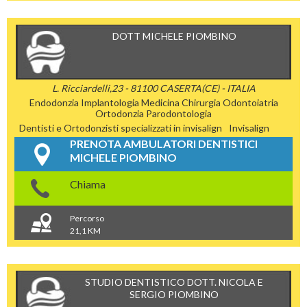
DOTT MICHELE PIOMBINO
L. Ricciardelli,23 - 81100 CASERTA(CE) - ITALIA
Endodonzia
Implantologia
Medicina Chirurgia
Odontoiatria
Ortodonzia
Parodontologia
Dentisti e Ortodonzisti specializzati in invisalign
Invisalign
PRENOTA AMBULATORI DENTISTICI
MICHELE PIOMBINO
Chiama
Percorso
21,1 KM
STUDIO DENTISTICO DOTT. NICOLA E
SERGIO PIOMBINO