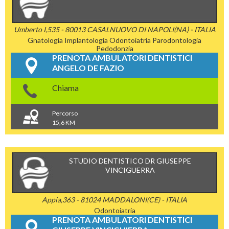
Umberto I,535 - 80013 CASALNUOVO DI NAPOLI(NA) - ITALIA
Gnatologia
Implantologia
Odontoiatria
Parodontologia
Pedodonzia
PRENOTA AMBULATORI DENTISTICI
ANGELO DE FAZIO
Chiama
Percorso
15,6 KM
STUDIO DENTISTICO DR GIUSEPPE
VINCIGUERRA
Appia,363 - 81024 MADDALONI(CE) - ITALIA
Odontoiatria
PRENOTA AMBULATORI DENTISTICI