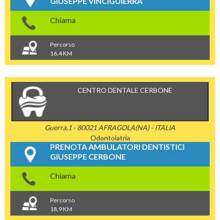
GIUSEPPE VINCIGUIERRA
Chiama
Percorso
16,4 KM
CENTRO DENTALE CERBONE
Guerra,1 - 80021 AFRAGOLA(NA) - ITALIA
Odontoiatria
PRENOTA AMBULATORI DENTISTICI
GIUSEPPE CERBONE
Chiama
Percorso
18,9 KM