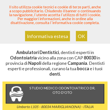
SEI DENTISTA? PARTECIPA
Il sito utilizza cookie tecnici e cookie di terze parti, anche
a scopo pubblicitario. Chiudendo il banner o continuando
Sei Qui
Elenco Dentista Sicuro
>
Odontoiatria
>
la navigazione, l´utente accetta l´utilizzo di tutti i cookie.
Ambulatori Dentistici
>
Campania
>
Napoli
>
CAP 80030
Per maggiori informazioni, anche in ordine alla
disattivazione, consulta l´informativa cookie completa.
AMBULATORI DENTISTICI DELLA
ZONA CON CAP 80030
Informativa estesa
OK
Ambulatori Dentistici
, dentisti esperti in
Odontoiatria
vicino alla zona con CAP
80030
in
provincia di
Napoli
della regione
Campania
. Dentisti
esperti e professionali, curano la tua
bocca
e i tuoi
denti
.
STUDIO MEDICO ODONTOIATRICO DR.
OTO D'OTO
Umberto I,105 - 80034 MARIGLIANO(NA) - ITALIA