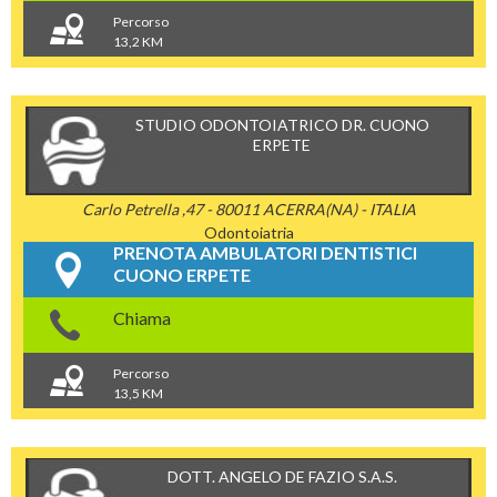
Percorso
13,2 KM
STUDIO ODONTOIATRICO DR. CUONO
ERPETE
Carlo Petrella ,47 - 80011 ACERRA(NA) - ITALIA
Odontoiatria
PRENOTA AMBULATORI DENTISTICI
CUONO ERPETE
Chiama
Percorso
13,5 KM
DOTT. ANGELO DE FAZIO S.A.S.