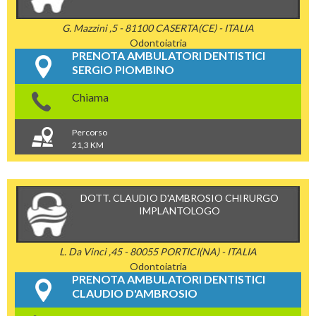
G. Mazzini ,5 - 81100 CASERTA(CE) - ITALIA
Odontoiatria
PRENOTA AMBULATORI DENTISTICI
SERGIO PIOMBINO
Chiama
Percorso
21,3 KM
DOTT. CLAUDIO D'AMBROSIO CHIRURGO
IMPLANTOLOGO
L. Da Vinci ,45 - 80055 PORTICI(NA) - ITALIA
Odontoiatria
PRENOTA AMBULATORI DENTISTICI
CLAUDIO D'AMBROSIO