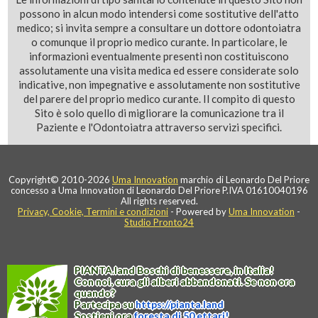
possono in alcun modo intendersi come sostitutive dell'atto
medico; si invita sempre a consultare un dottore odontoiatra
o comunque il proprio medico curante. In particolare, le
informazioni eventualmente presenti non costituiscono
assolutamente una visita medica ed essere considerate solo
indicative, non impegnative e assolutamente non sostitutive
del parere del proprio medico curante. Il compito di questo
Sito è solo quello di migliorare la comunicazione tra il
Paziente e l'Odontoiatra attraverso servizi specifici.
Copyright© 2010-2026
Uma Innovation
marchio di Leonardo Del Priore
concesso a Uma Innovation di Leonardo Del Priore P.IVA 01610040196
All rights reserved.
Privacy, Cookie, Termini e condizioni
- Powered by
Uma Innovation
-
Studio Pronto24
PIANTA
.
land
Boschi di benessere, in Italia!
Con noi, cura gli alberi abbandonati. Se non ora
quando?
Partecipa su
https://
pianta
.
land
Sostieni ora
foresta di 50 ettari!