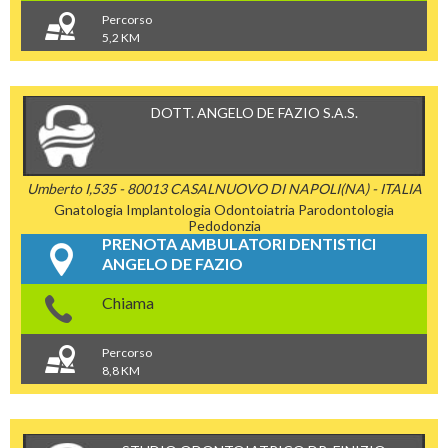
Percorso
5,2 KM
DOTT. ANGELO DE FAZIO S.A.S.
Umberto I,535 - 80013 CASALNUOVO DI NAPOLI(NA) - ITALIA
Gnatologia
Implantologia
Odontoiatria
Parodontologia
Pedodonzia
PRENOTA AMBULATORI DENTISTICI
ANGELO DE FAZIO
Chiama
Percorso
8,8 KM