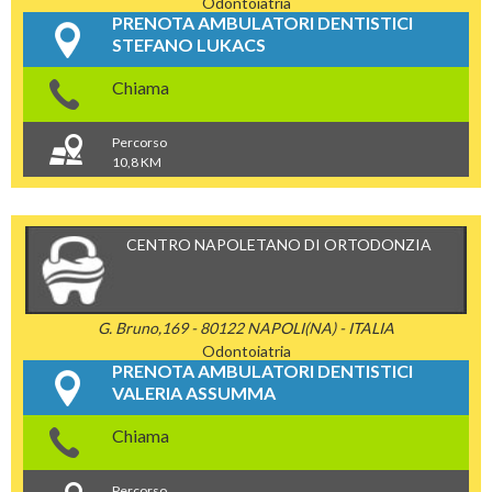
Odontoiatria
PRENOTA AMBULATORI DENTISTICI
STEFANO LUKACS
Chiama
Percorso
10,8 KM
CENTRO NAPOLETANO DI ORTODONZIA
G. Bruno,169 - 80122 NAPOLI(NA) - ITALIA
Odontoiatria
PRENOTA AMBULATORI DENTISTICI
VALERIA ASSUMMA
Chiama
Percorso