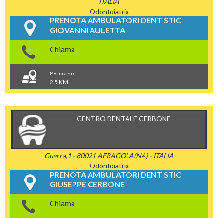
ITALIA
Odontoiatria
PRENOTA AMBULATORI DENTISTICI
GIOVANNI AULETTA
Chiama
Percorso
2,5 KM
CENTRO DENTALE CERBONE
Guerra,1 - 80021 AFRAGOLA(NA) - ITALIA
Odontoiatria
PRENOTA AMBULATORI DENTISTICI
GIUSEPPE CERBONE
Chiama