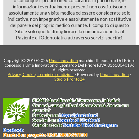
o comunque il proprio medico curante. In particolare, le
informazioni eventualmente presenti non costituiscono
assolutamente una visita medica ed essere considerate solo
indicative, non impegnative e assolutamente non sostitutive
del parere del proprio medico curante. Il compito di questo
Sito è solo quello di migliorare la comunicazione tra il
Paziente e l'Odontoiatra attraverso servizi specifici.
Copyright© 2010-2026
Uma Innovation
marchio di Leonardo Del Priore
concesso a Uma Innovation di Leonardo Del Priore P.IVA 01610040196
All rights reserved.
Privacy, Cookie, Termini e condizioni
- Powered by
Uma Innovation
-
Studio Pronto24
PIANTA
.
land
Boschi di benessere, in Italia!
Con noi, cura gli alberi abbandonati. Se non ora
quando?
Partecipa su
https://
pianta
.
land
Sostieni ora
foresta di 50 ettari!
Guarda storie
Youtube
Tiktok
Instagram
Facebook
Pianta è un progetto UMA INNOVATION