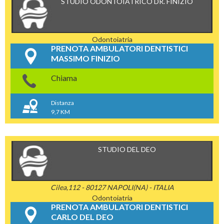
STUDIO ODONTOIATRICO DR. FINIZIO
Odontoiatria
PRENOTA AMBULATORI DENTISTICI
MASSIMO FINIZIO
Chiama
Distanza
9,7 KM
STUDIO DEL DEO
Cilea,112 - 80127 NAPOLI(NA) - ITALIA
Odontoiatria
PRENOTA AMBULATORI DENTISTICI
CARLO DEL DEO