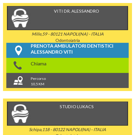
VITI DR. ALESSANDRO
Mille,59 - 80121 NAPOLI(NA) - ITALIA
Odontoiatria
PRENOTA AMBULATORI DENTISTICI
ALESSANDRO VITI
Chiama
Percorso
10,5 KM
STUDIO LUKACS
Schipa,118 - 80122 NAPOLI(NA) - ITALIA