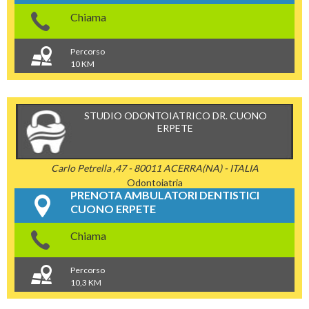
Chiama
Percorso
10 KM
STUDIO ODONTOIATRICO DR. CUONO
ERPETE
Carlo Petrella ,47 - 80011 ACERRA(NA) - ITALIA
Odontoiatria
PRENOTA AMBULATORI DENTISTICI
CUONO ERPETE
Chiama
Percorso
10,3 KM