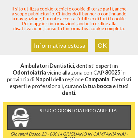
SEI DENTISTA? PARTECIPA
Il sito utilizza cookie tecnici e cookie di terze parti, anche
a scopo pubblicitario. Chiudendo il banner o continuando
Sei Qui
Elenco Dentista Sicuro
>
Odontoiatria
>
la navigazione, l´utente accetta l´utilizzo di tutti i cookie.
Ambulatori Dentistici
>
Campania
>
Napoli
>
CAP 80025
Per maggiori informazioni, anche in ordine alla
disattivazione, consulta l´informativa cookie completa.
AMBULATORI DENTISTICI DELLA
ZONA CON CAP 80025
Informativa estesa
OK
Ambulatori Dentistici
, dentisti esperti in
Odontoiatria
vicino alla zona con CAP
80025
in
provincia di
Napoli
della regione
Campania
. Dentisti
esperti e professionali, curano la tua
bocca
e i tuoi
denti
.
STUDIO ODONTOIATRICO AULETTA
Giovanni Bosco,23 - 80014 GIUGLIANO IN CAMPANIA(NA) -