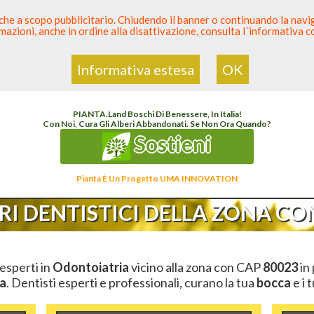
 anche a scopo pubblicitario. Chiudendo il banner o continuando la naviga
azioni, anche in ordine alla disattivazione, consulta l´informativa 
 Dentista
Elenco den
Informativa estesa
OK
lenco Dentista Sicuro
>
Odontoiatria
>
Ambulatori Dentistici
>
Campania
>
Napoli
>
C
PIANTA
.
Land
Boschi Di Benessere, In Italia!
Con Noi, Cura Gli Alberi Abbandonati. Se Non Ora Quando?
Sostieni
Pianta È Un Progetto UMA INNOVATION
I DENTISTICI DELLA ZONA CON
 esperti in
Odontoiatria
vicino alla zona con CAP
80023
in 
a
. Dentisti esperti e professionali, curano la tua
bocca
e i 