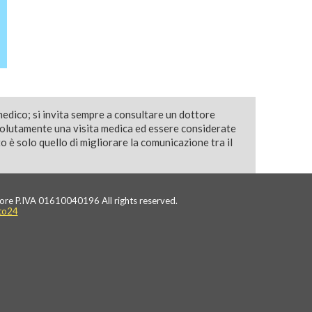
medico; si invita sempre a consultare un dottore
solutamente una visita medica ed essere considerate
 è solo quello di migliorare la comunicazione tra il
ore P.IVA 01610040196 All rights reserved.
to24