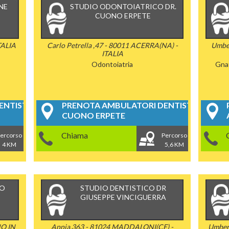
NE
STUDIO ODONTOIATRICO DR.
CUONO ERPETE
TALIA
Carlo Petrella ,47 - 80011 ACERRA(NA) -
Umbe
ITALIA
Odontoiatria
Gna
NTISTICI
PRENOTA AMBULATORI DENTISTICI
CUONO ERPETE
Chiama
ercorso
Percorso
4 KM
5,6 KM
CO
STUDIO DENTISTICO DR
GIUSEPPE VINCIGUERRA
NO IN
Appia,363 - 81024 MADDALONI(CE) -
Umber