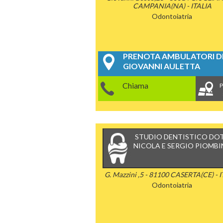
CAMPANIA(NA) - ITALIA
Odontoiatria
PRENOTA AMBULATORI DE
GIOVANNI AULETTA
Chiama
P
STUDIO DENTISTICO DOT
NICOLA E SERGIO PIOMB
G. Mazzini ,5 - 81100 CASERTA(CE) - 
Odontoiatria