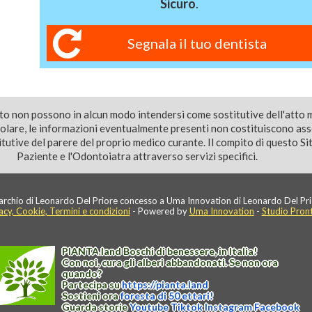
Sicuro
.
Segnala il tuo dentista
ito non possono in alcun modo intendersi come sostitutive dell'atto 
colare, le informazioni eventualmente presenti non costituiscono as
utive del parere del proprio medico curante. Il compito di questo Sito
Paziente e l'Odontoiatra attraverso servizi specifici.
rchio di Leonardo Del Priore concesso a Uma Innovation di Leonardo Del Pri
acy, Cookie, Termini e condizioni
- Powered by
Uma Innovation
-
Studio Pron
PIANTA
.
land
Boschi di benessere, in Italia!
Con noi, cura gli alberi abbandonati. Se non ora
quando?
Partecipa su
https://
pianta
.
land
Sostieni ora
foresta di 50 ettari!
Guarda storie
Youtube
Tiktok
Instagram
Facebook