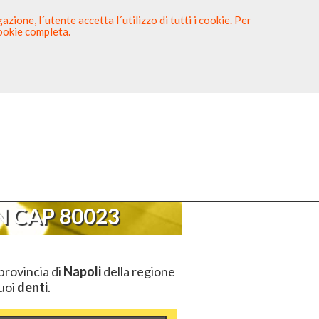
zione, l´utente accetta l´utilizzo di tutti i cookie. Per
cookie completa.
tista
Sei un Dentista?
AP 80023
 CAP 80023
provincia di
Napoli
della regione
tuoi
denti
.