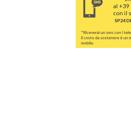
al
+39 
con il
SP24 
*Riceverai un sms con i tele
il costo da sostenere è un
mobile.