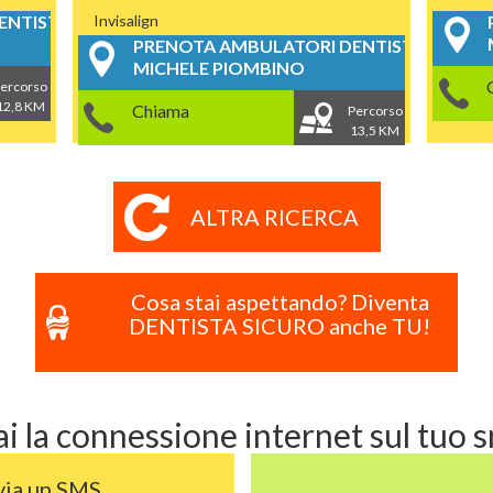
NTISTICI
Invisalign
PRENOTA AMBULATORI DENTISTICI
MICHELE PIOMBINO
ercorso
12,8 KM
Chiama
Percorso
13,5 KM
ALTRA RICERCA
Cosa stai aspettando? Diventa
DENTISTA SICURO anche TU!
i la connessione internet sul tuo
via un SMS