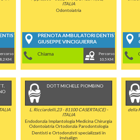
ITALIA
Odontoiatria
NTISTICI
PRENOTA AMBULATORI DENTISTICI
GIUSEPPE VINCIGUIERRA
Chiama
ercorso
Percorso
8,2 KM
10,5 KM
T.
DOTT MICHELE PIOMBINO
INO
ITALIA
L. Ricciardelli,23 - 81100 CASERTA(CE) -
della
ITALIA
Endodonzia
Implantologia
Medicina Chirurgia
Odontoiatria
Ortodonzia
Parodontologia
Dentisti e Ortodonzisti specializzati in
invisalign