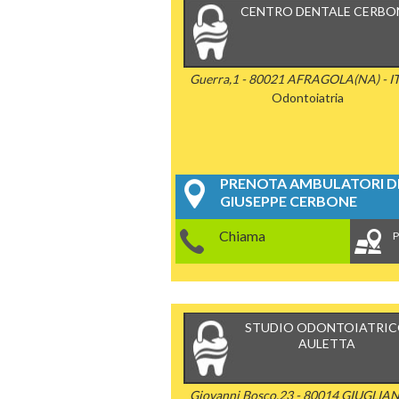
CENTRO DENTALE CERBO
Guerra,1 - 80021 AFRAGOLA(NA) - I
Odontoiatria
PRENOTA AMBULATORI DE
GIUSEPPE CERBONE
Chiama
P
STUDIO ODONTOIATRI
AULETTA
Giovanni Bosco,23 - 80014 GIUGLIA