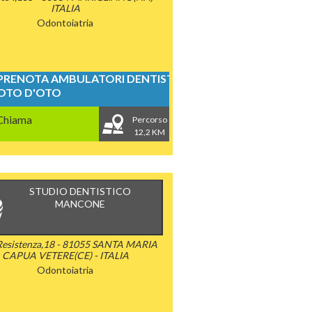
ITALIA
Odontoiatria
PRENOTA AMBULATORI DENTISTICI
OTO D'OTO
Chiama
Percorso
12,2 KM
STUDIO DENTISTICO
MANCONE
 Resistenza,18 - 81055 SANTA MARIA
CAPUA VETERE(CE) - ITALIA
Odontoiatria