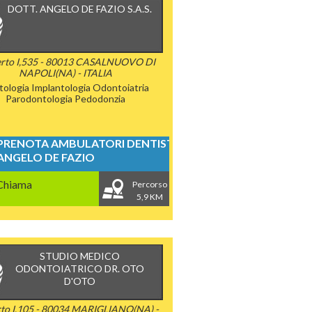
DOTT. ANGELO DE FAZIO S.A.S.
rto I,535 - 80013 CASALNUOVO DI
NAPOLI(NA) - ITALIA
tologia
Implantologia
Odontoiatria
Parodontologia
Pedodonzia
PRENOTA AMBULATORI DENTISTICI
ANGELO DE FAZIO
Chiama
Percorso
5,9 KM
STUDIO MEDICO
ODONTOIATRICO DR. OTO
D'OTO
to I,105 - 80034 MARIGLIANO(NA) -