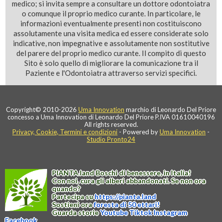
medico; si invita sempre a consultare un dottore odontoiatra
o comunque il proprio medico curante. In particolare, le
informazioni eventualmente presenti non costituiscono
assolutamente una visita medica ed essere considerate solo
indicative, non impegnative e assolutamente non sostitutive
del parere del proprio medico curante. Il compito di questo
Sito è solo quello di migliorare la comunicazione tra il
Paziente e l'Odontoiatra attraverso servizi specifici.
Copyright© 2010-2026
Uma Innovation
marchio di Leonardo Del Priore
concesso a Uma Innovation di Leonardo Del Priore P.IVA 01610040196
All rights reserved.
Privacy, Cookie, Termini e condizioni
- Powered by
Uma Innovation
-
Studio Pronto24
PIANTA
.
land
Boschi di benessere, in Italia!
Con noi, cura gli alberi abbandonati. Se non ora
quando?
Partecipa su
https://
pianta
.
land
Sostieni ora
foresta di 50 ettari!
Guarda storie
Youtube
Tiktok
Instagram
Facebook