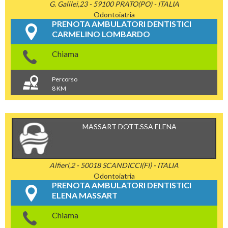
G. Galilei,23 - 59100 PRATO(PO) - ITALIA
Odontoiatria
PRENOTA AMBULATORI DENTISTICI
CARMELINO LOMBARDO
Chiama
Percorso
8 KM
MASSART DOTT.SSA ELENA
Alfieri,2 - 50018 SCANDICCI(FI) - ITALIA
Odontoiatria
PRENOTA AMBULATORI DENTISTICI
ELENA MASSART
Chiama