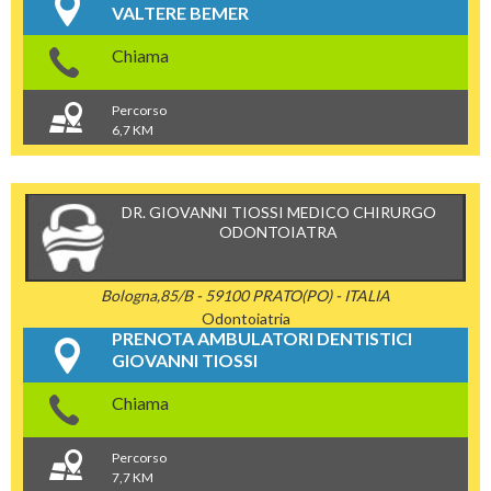
VALTERE BEMER
Chiama
Percorso
6,7 KM
DR. GIOVANNI TIOSSI MEDICO CHIRURGO
ODONTOIATRA
Bologna,85/B - 59100 PRATO(PO) - ITALIA
Odontoiatria
PRENOTA AMBULATORI DENTISTICI
GIOVANNI TIOSSI
Chiama
Percorso
7,7 KM