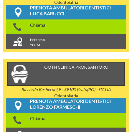
Odontoiatria
PRENOTA AMBULATORI DENTISTICI
LUCA BARUCCI
Chiama
Percorso
200 M
TOOTH CLINICA PROF. SANTORO
Riccardo Becheroni,9 - 59100 Prato(PO) - ITALIA
Odontoiatria
PRENOTA AMBULATORI DENTISTICI
LORENZO FARMESCHI
Chiama