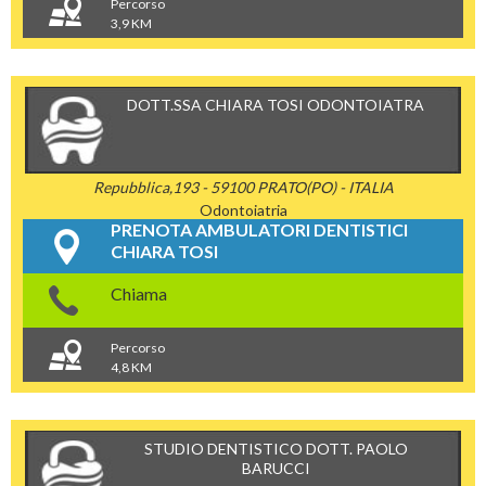
Percorso
3,9 KM
DOTT.SSA CHIARA TOSI ODONTOIATRA
Repubblica,193 - 59100 PRATO(PO) - ITALIA
Odontoiatria
PRENOTA AMBULATORI DENTISTICI
CHIARA TOSI
Chiama
Percorso
4,8 KM
STUDIO DENTISTICO DOTT. PAOLO
BARUCCI