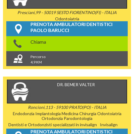
Presciani,99 - 50019 SESTO FIORENTINO(FI) - ITALIA
Odontoiatria
PRENOTA AMBULATORI DENTISTICI
PAOLO BARUCCI
Chiama
Percorso
4,9 KM
DR. BEMER VALTER
Roncioni,113 - 59100 PRATO(PO) - ITALIA
Endodonzia
Implantologia
Medicina Chirurgia
Odontoiatria
Ortodonzia
Parodontologia
Dentisti e Ortodonzisti specializzati in invisalign
Invisalign
PRENOTA AMBULATORI DENTISTICI