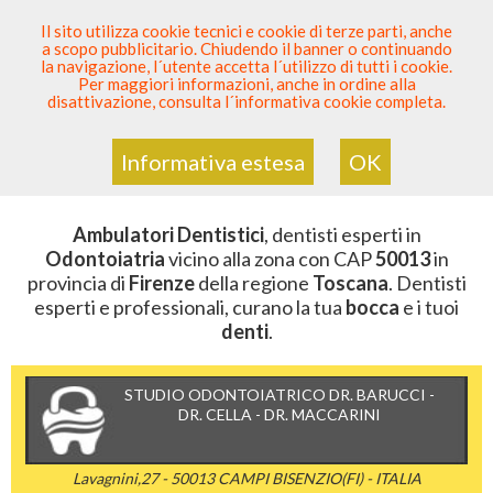
SEI DENTISTA? PARTECIPA
Il sito utilizza cookie tecnici e cookie di terze parti, anche
a scopo pubblicitario. Chiudendo il banner o continuando
Sei Qui
Elenco Dentista Sicuro
>
Odontoiatria
>
la navigazione, l´utente accetta l´utilizzo di tutti i cookie.
Ambulatori Dentistici
>
Toscana
>
Firenze
>
CAP 50013
Per maggiori informazioni, anche in ordine alla
disattivazione, consulta l´informativa cookie completa.
AMBULATORI DENTISTICI DELLA
ZONA CON CAP 50013
Informativa estesa
OK
Ambulatori Dentistici
, dentisti esperti in
Odontoiatria
vicino alla zona con CAP
50013
in
provincia di
Firenze
della regione
Toscana
. Dentisti
esperti e professionali, curano la tua
bocca
e i tuoi
denti
.
STUDIO ODONTOIATRICO DR. BARUCCI -
DR. CELLA - DR. MACCARINI
Lavagnini,27 - 50013 CAMPI BISENZIO(FI) - ITALIA