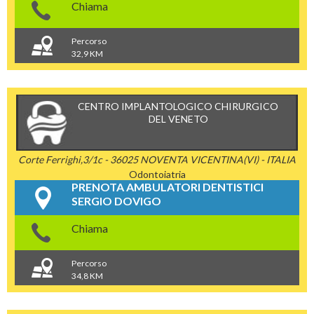
Chiama
Percorso
32,9 KM
CENTRO IMPLANTOLOGICO CHIRURGICO
DEL VENETO
Corte Ferrighi,3/1c - 36025 NOVENTA VICENTINA(VI) - ITALIA
Odontoiatria
PRENOTA AMBULATORI DENTISTICI
SERGIO DOVIGO
Chiama
Percorso
34,8 KM