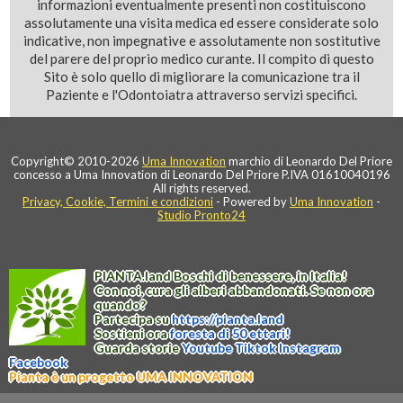
informazioni eventualmente presenti non costituiscono
assolutamente una visita medica ed essere considerate solo
indicative, non impegnative e assolutamente non sostitutive
del parere del proprio medico curante. Il compito di questo
Sito è solo quello di migliorare la comunicazione tra il
Paziente e l'Odontoiatra attraverso servizi specifici.
Copyright© 2010-2026
Uma Innovation
marchio di Leonardo Del Priore
concesso a Uma Innovation di Leonardo Del Priore P.IVA 01610040196
All rights reserved.
Privacy, Cookie, Termini e condizioni
- Powered by
Uma Innovation
-
Studio Pronto24
PIANTA
.
land
Boschi di benessere, in Italia!
Con noi, cura gli alberi abbandonati. Se non ora
quando?
Partecipa su
https://
pianta
.
land
Sostieni ora
foresta di 50 ettari!
Guarda storie
Youtube
Tiktok
Instagram
Facebook
Pianta è un progetto UMA INNOVATION