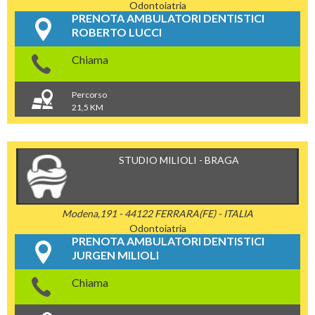
Odontoiatria
PRENOTA AMBULATORI DENTISTICI
ROBERTO LUCCI
Chiama
Percorso
21,5 KM
STUDIO MILIOLI - BRAGA
Modena,191 - 44122 FERRARA(FE) - ITALIA
Odontoiatria
PRENOTA AMBULATORI DENTISTICI
JURGEN MILIOLI
Chiama