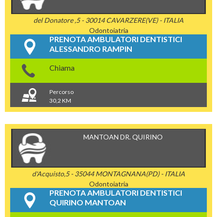
del Donatore ,5 - 30014 CAVARZERE(VE) - ITALIA
Odontoiatria
PRENOTA AMBULATORI DENTISTICI
ALESSANDRO RAMPIN
Chiama
Percorso
30,2 KM
MANTOAN DR. QUIRINO
d'Acquisto,5 - 35044 MONTAGNANA(PD) - ITALIA
Odontoiatria
PRENOTA AMBULATORI DENTISTICI
QUIRINO MANTOAN