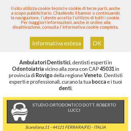
SEI DENTISTA? PARTECIPA
Il sito utilizza cookie tecnici e cookie di terze parti, anche
a scopo pubblicitario. Chiudendo il banner o continuando
Sei Qui
Elenco Dentista Sicuro
>
Odontoiatria
>
la navigazione, l´utente accetta l´utilizzo di tutti i cookie.
Ambulatori Dentistici
>
Veneto
>
Rovigo
>
CAP 45031
Per maggiori informazioni, anche in ordine alla
disattivazione, consulta l´informativa cookie completa.
AMBULATORI DENTISTICI DELLA
ZONA CON CAP 45031
Informativa estesa
OK
Ambulatori Dentistici
, dentisti esperti in
Odontoiatria
vicino alla zona con CAP
45031
in
provincia di
Rovigo
della regione
Veneto
. Dentisti
esperti e professionali, curano la tua
bocca
e i tuoi
denti
.
STUDIO ORTODONTICO DOTT. ROBERTO
LUCCI
Scandiana,11 - 44121 FERRARA(FE) - ITALIA