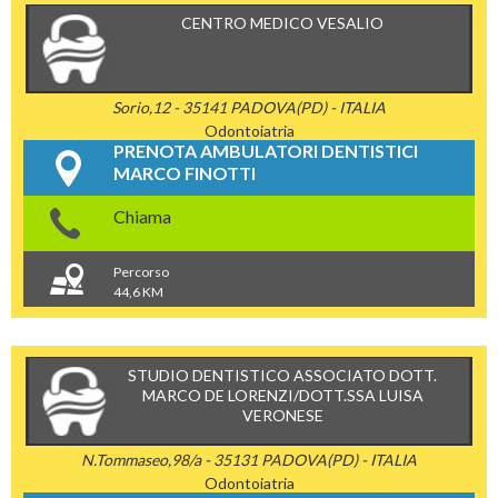
CENTRO MEDICO VESALIO
Sorio,12 - 35141 PADOVA(PD) - ITALIA
Odontoiatria
PRENOTA AMBULATORI DENTISTICI
MARCO FINOTTI
Chiama
Percorso
44,6 KM
STUDIO DENTISTICO ASSOCIATO DOTT.
MARCO DE LORENZI/DOTT.SSA LUISA
VERONESE
N.Tommaseo,98/a - 35131 PADOVA(PD) - ITALIA
Odontoiatria