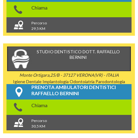
Chiama
Percorso
29,5 KM
STUDIO DENTISTICO DOTT. RAFFAELLO
BERNINI
Monte Ortigara,25/B - 37127 VERONA(VR) - ITALIA
Igiene Dentale
Implantologia
Odontoiatria
Parodontologia
PRENOTA AMBULATORI DENTISTICI
RAFFAELLO BERNINI
Chiama
Percorso
30,5 KM