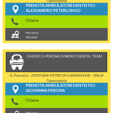
Odontoiatria
PRENOTA AMBULATORI DENTISTICI
ALESSANDRO PETERLONGO
Chiama
Percorso
38,3 KM
CHIERICO-PERONA SYNERGY DENTAL TEAM
G. Pascoli,6 - 37029 SAN PIETRO IN CARIANO(VR) - ITALIA
Odontoiatria
PRENOTA AMBULATORI DENTISTICI
GIOVANNA PERONA
Chiama
Percorso