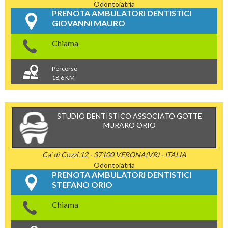
Odontoiatria
PRENOTA AMBULATORI DENTISTICI
GIOVANNI MAURO
Chiama
Percorso
18,6 KM
STUDIO DENTISTICO ASSOCIATO GOTTE
MURARO ORIO
Ca' di Cozzi,12 - 37100 VERONA(VR) - ITALIA
Odontoiatria
PRENOTA AMBULATORI DENTISTICI
STEFANO ORIO
Chiama