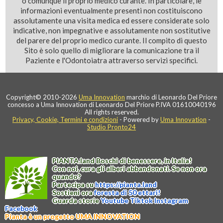
o comunque il proprio medico curante. In particolare, le
informazioni eventualmente presenti non costituiscono
assolutamente una visita medica ed essere considerate solo
indicative, non impegnative e assolutamente non sostitutive
del parere del proprio medico curante. Il compito di questo
Sito è solo quello di migliorare la comunicazione tra il
Paziente e l'Odontoiatra attraverso servizi specifici.
Copyright© 2010-2026
Uma Innovation
marchio di Leonardo Del Priore
concesso a Uma Innovation di Leonardo Del Priore P.IVA 01610040196
All rights reserved.
Privacy, Cookie, Termini e condizioni
- Powered by
Uma Innovation
-
Studio Pronto24
PIANTA
.
land
Boschi di benessere, in Italia!
Con noi, cura gli alberi abbandonati. Se non ora
quando?
Partecipa su
https://
pianta
.
land
Sostieni ora
foresta di 50 ettari!
Guarda storie
Youtube
Tiktok
Instagram
Facebook
Pianta è un progetto UMA INNOVATION