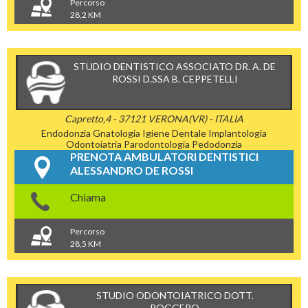
Percorso
28,2 KM
STUDIO DENTISTICO ASSOCIATO DR. A. DE
ROSSI D.SSA B. CEPPETELLI
Capretto,4 - 37121 VERONA(VR) - ITALIA
Endodonzia
Gnatologia
Igiene Dentale
Implantologia
Odontoiatria
Parodontologia
Pedodonzia
PRENOTA AMBULATORI DENTISTICI
ALESSANDRO DE ROSSI
Chiama
Percorso
28,5 KM
STUDIO ODONTOIATRICO DOTT.
ROGGERO