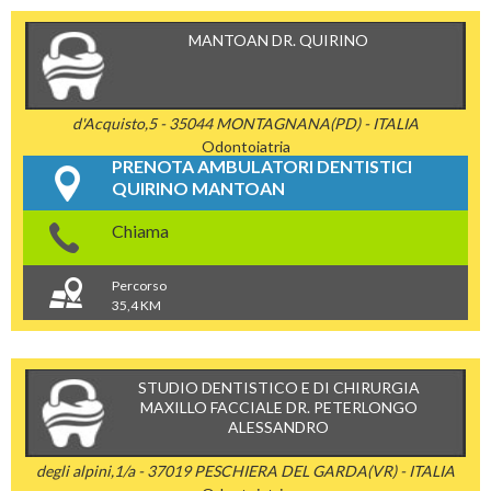
MANTOAN DR. QUIRINO
d'Acquisto,5 - 35044 MONTAGNANA(PD) - ITALIA
Odontoiatria
PRENOTA AMBULATORI DENTISTICI
QUIRINO MANTOAN
Chiama
Percorso
35,4 KM
STUDIO DENTISTICO E DI CHIRURGIA
MAXILLO FACCIALE DR. PETERLONGO
ALESSANDRO
degli alpini,1/a - 37019 PESCHIERA DEL GARDA(VR) - ITALIA