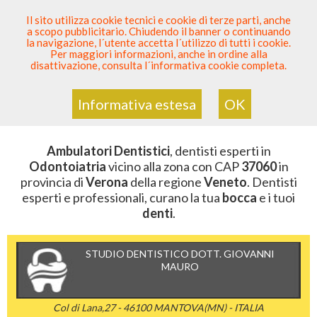
SEI DENTISTA? PARTECIPA
Il sito utilizza cookie tecnici e cookie di terze parti, anche
a scopo pubblicitario. Chiudendo il banner o continuando
Sei Qui
Elenco Dentista Sicuro
>
Odontoiatria
>
la navigazione, l´utente accetta l´utilizzo di tutti i cookie.
Ambulatori Dentistici
>
Veneto
>
Verona
>
CAP 37060
Per maggiori informazioni, anche in ordine alla
disattivazione, consulta l´informativa cookie completa.
AMBULATORI DENTISTICI DELLA
ZONA CON CAP 37060
Informativa estesa
OK
Ambulatori Dentistici
, dentisti esperti in
Odontoiatria
vicino alla zona con CAP
37060
in
provincia di
Verona
della regione
Veneto
. Dentisti
esperti e professionali, curano la tua
bocca
e i tuoi
denti
.
STUDIO DENTISTICO DOTT. GIOVANNI
MAURO
Col di Lana,27 - 46100 MANTOVA(MN) - ITALIA