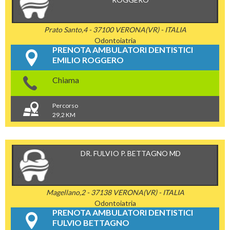
Prato Santo,4 - 37100 VERONA(VR) - ITALIA
Odontoiatria
PRENOTA AMBULATORI DENTISTICI
EMILIO ROGGERO
Chiama
Percorso
29,2 KM
DR. FULVIO P. BETTAGNO MD
Magellano,2 - 37138 VERONA(VR) - ITALIA
Odontoiatria
PRENOTA AMBULATORI DENTISTICI
FULVIO BETTAGNO