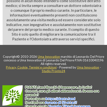
possono in alcun modo intendersi come sostitutive dell'atto
medico; si invita sempre a consultare un dottore odontoiatra
o comunque il proprio medico curante. In particolare, le
informazioni eventualmente presenti non costituiscono
assolutamente una visita medica ed essere considerate solo
indicative, non impegnative e assolutamente non sostitutive
del parere del proprio medico curante. Il compito di questo
Sito è solo quello di migliorare la comunicazione tra il
Paziente e l'Odontoiatra attraverso servizi specifici.
Copyright© 2010-2026
Uma Innovation
marchio di Leonardo Del Priore
concesso a Uma Innovation di Leonardo Del Priore P.IVA 01610040196
All rights reserved.
Privacy, Cookie, Termini e condizioni
- Powered by
Uma Innovation
-
Studio Pronto24
PIANTA
.
land
Boschi di benessere, in Italia!
Con noi, cura gli alberi abbandonati. Se non ora
quando?
Partecipa su
https://
pianta
.
land
Sostieni ora
foresta di 50 ettari!
Guarda storie
Youtube
Tiktok
Instagram