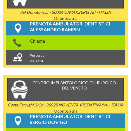
del Donatore ,5 - 30014 CAVARZERE(VE) - ITALIA
Odontoiatria
PRENOTA AMBULATORI DENTISTICI
ALESSANDRO RAMPIN
Chiama
Percorso
23,3 KM
CENTRO IMPLANTOLOGICO CHIRURGICO
DEL VENETO
Corte Ferrighi,3/1c - 36025 NOVENTA VICENTINA(VI) - ITALIA
Odontoiatria
PRENOTA AMBULATORI DENTISTICI
SERGIO DOVIGO