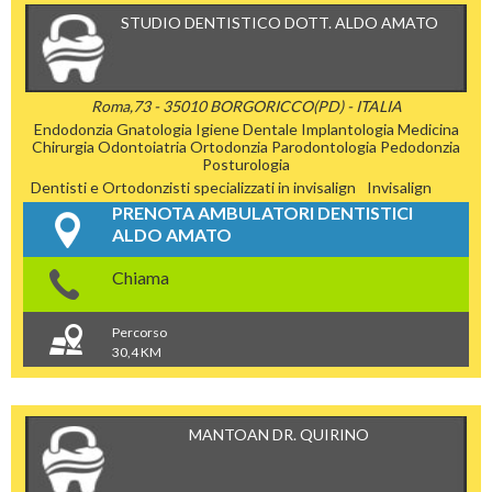
STUDIO DENTISTICO DOTT. ALDO AMATO
Roma,73 - 35010 BORGORICCO(PD) - ITALIA
Endodonzia
Gnatologia
Igiene Dentale
Implantologia
Medicina
Chirurgia
Odontoiatria
Ortodonzia
Parodontologia
Pedodonzia
Posturologia
Dentisti e Ortodonzisti specializzati in invisalign
Invisalign
PRENOTA AMBULATORI DENTISTICI
ALDO AMATO
Chiama
Percorso
30,4 KM
MANTOAN DR. QUIRINO