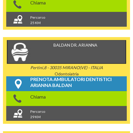
Chiama
Percorso
25 KM
BALDAN DR. ARIANNA
Pertini,8 - 30035 MIRANO(VE) - ITALIA
Odontoiatria
PRENOTA AMBULATORI DENTISTICI
ARIANNA BALDAN
Chiama
Percorso
29 KM