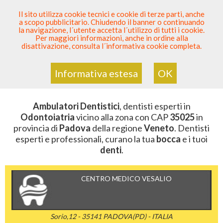
SEI DENTISTA? PARTECIPA
Il sito utilizza cookie tecnici e cookie di terze parti, anche
a scopo pubblicitario. Chiudendo il banner o continuando
Sei Qui
Elenco Dentista Sicuro
>
Odontoiatria
>
la navigazione, l´utente accetta l´utilizzo di tutti i cookie.
Ambulatori Dentistici
>
Veneto
>
Padova
>
CAP 35025
Per maggiori informazioni, anche in ordine alla
disattivazione, consulta l´informativa cookie completa.
AMBULATORI DENTISTICI DELLA
ZONA CON CAP 35025
Informativa estesa
OK
Ambulatori Dentistici
, dentisti esperti in
Odontoiatria
vicino alla zona con CAP
35025
in
provincia di
Padova
della regione
Veneto
. Dentisti
esperti e professionali, curano la tua
bocca
e i tuoi
denti
.
CENTRO MEDICO VESALIO
Sorio,12 - 35141 PADOVA(PD) - ITALIA