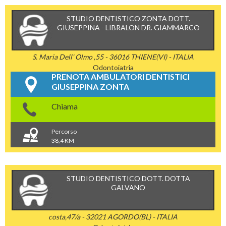
STUDIO DENTISTICO ZONTA DOTT.
GIUSEPPINA - LIBRALON DR. GIAMMARCO
S. Maria Dell' Olmo ,55 - 36016 THIENE(VI) - ITALIA
Odontoiatria
PRENOTA AMBULATORI DENTISTICI
GIUSEPPINA ZONTA
Chiama
Percorso
38,4 KM
STUDIO DENTISTICO DOTT. DOTTA
GALVANO
costa,47/a - 32021 AGORDO(BL) - ITALIA