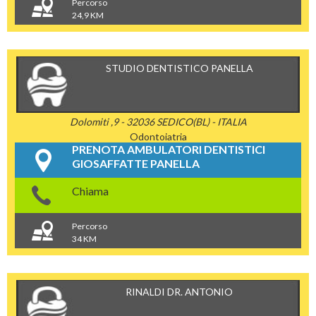
Percorso
24,9 KM
STUDIO DENTISTICO PANELLA
Dolomiti ,9 - 32036 SEDICO(BL) - ITALIA
Odontoiatria
PRENOTA AMBULATORI DENTISTICI
GIOSAFFATTE PANELLA
Chiama
Percorso
34 KM
RINALDI DR. ANTONIO