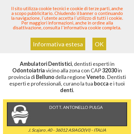
SEI DENTISTA? PARTECIPA
Il sito utilizza cookie tecnici e cookie di terze parti, anche
a scopo pubblicitario. Chiudendo il banner o continuando
Sei Qui
Elenco Dentista Sicuro
>
Odontoiatria
>
la navigazione, l´utente accetta l´utilizzo di tutti i cookie.
Ambulatori Dentistici
>
Veneto
>
Belluno
>
CAP 32030
Per maggiori informazioni, anche in ordine alla
disattivazione, consulta l´informativa cookie completa.
AMBULATORI DENTISTICI DELLA
ZONA CON CAP 32030
Informativa estesa
OK
Ambulatori Dentistici
, dentisti esperti in
Odontoiatria
vicino alla zona con CAP
32030
in
provincia di
Belluno
della regione
Veneto
. Dentisti
esperti e professionali, curano la tua
bocca
e i tuoi
denti
.
DOTT. ANTONELLO PULGA
J. Scajaro ,40 - 36012 ASIAGO(VI) - ITALIA