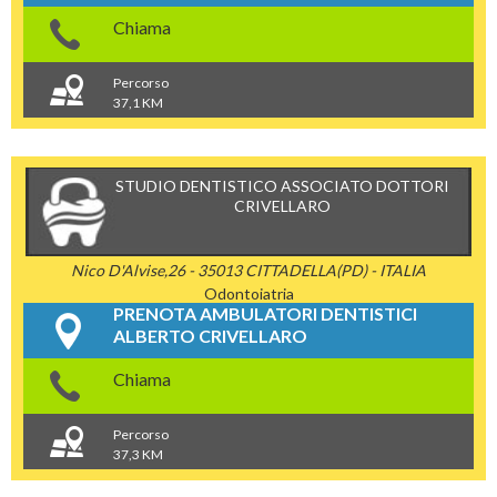
Chiama
Percorso
37,1 KM
STUDIO DENTISTICO ASSOCIATO DOTTORI
CRIVELLARO
Nico D'Alvise,26 - 35013 CITTADELLA(PD) - ITALIA
Odontoiatria
PRENOTA AMBULATORI DENTISTICI
ALBERTO CRIVELLARO
Chiama
Percorso
37,3 KM