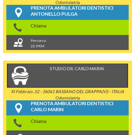
Odontoiatria
PRENOTA AMBULATORI DENTISTICI
ANTONELLO PULGA
Chiama
Percorso
22,9 KM
STUDIO DR. CARLO MARIN
XI Febbraio ,52 - 36061 BASSANO DEL GRAPPA(VI) - ITALIA
Odontoiatria
PRENOTA AMBULATORI DENTISTICI
CARLO MARIN
Chiama