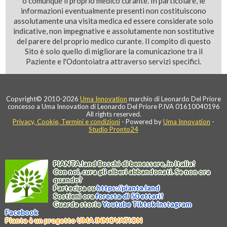
o comunque il proprio medico curante. In particolare, le
informazioni eventualmente presenti non costituiscono
assolutamente una visita medica ed essere considerate solo
indicative, non impegnative e assolutamente non sostitutive
del parere del proprio medico curante. Il compito di questo
Sito è solo quello di migliorare la comunicazione tra il
Paziente e l'Odontoiatra attraverso servizi specifici.
Copyright© 2010-2026
Uma Innovation
marchio di Leonardo Del Priore
concesso a Uma Innovation di Leonardo Del Priore P.IVA 01610040196
All rights reserved.
Privacy, Cookie, Termini e condizioni
- Powered by
Uma Innovation
-
Studio Pronto24
PIANTA
.
land
Boschi di benessere, in Italia!
Con noi, cura gli alberi abbandonati. Se non ora
quando?
Partecipa su
https://
pianta
.
land
Sostieni ora
foresta di 50 ettari!
Guarda storie
Youtube
Tiktok
Instagram
Facebook
Pianta è un progetto UMA INNOVATION