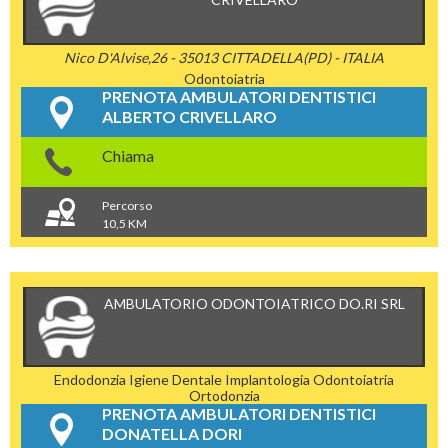
Nico D'Alvise,26 - 35013 CITTADELLA(PD) - ITALIA
Odontoiatria
PRENOTA AMBULATORI DENTISTICI
ALBERTO CRIVELLARO
Chiama
Percorso
10,5 KM
AMBULATORIO ODONTOIATRICO DO.RI SRL
Endodonzia
Igiene Dentale
Implantologia
Odontoiatria
Ortodonzia
PRENOTA AMBULATORI DENTISTICI
DONATELLA DORI