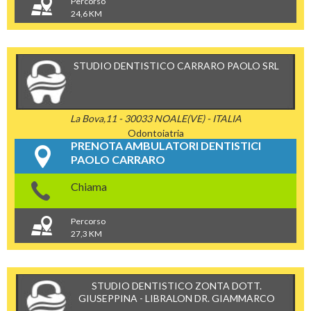
Percorso
24,6 KM
STUDIO DENTISTICO CARRARO PAOLO SRL
La Bova,11 - 30033 NOALE(VE) - ITALIA
Odontoiatria
PRENOTA AMBULATORI DENTISTICI
PAOLO CARRARO
Chiama
Percorso
27,3 KM
STUDIO DENTISTICO ZONTA DOTT.
GIUSEPPINA - LIBRALON DR. GIAMMARCO