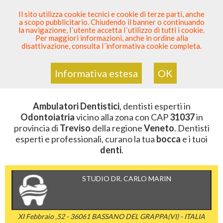
SEI DENTISTA? PARTECIPA
Il sito utilizza cookie tecnici e cookie di terze parti, anche
a scopo pubblicitario. Chiudendo il banner o continuando
Sei Qui
Elenco Dentista Sicuro
>
Odontoiatria
>
la navigazione, l´utente accetta l´utilizzo di tutti i cookie.
Ambulatori Dentistici
>
Veneto
>
Treviso
>
CAP 31037
Per maggiori informazioni, anche in ordine alla
disattivazione, consulta l´informativa cookie completa.
AMBULATORI DENTISTICI DELLA
ZONA CON CAP 31037
Informativa estesa
OK
Ambulatori Dentistici
, dentisti esperti in
Odontoiatria
vicino alla zona con CAP
31037
in
provincia di
Treviso
della regione
Veneto
. Dentisti
esperti e professionali, curano la tua
bocca
e i tuoi
denti
.
STUDIO DR. CARLO MARIN
XI Febbraio ,52 - 36061 BASSANO DEL GRAPPA(VI) - ITALIA