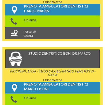
Odontoiatria
PRENOTA AMBULATORI DENTISTICI
CARLO MARIN
Chiama
Percorso
8,5 KM
STUDIO DENTISTICO BONI DR. MARCO
PICCININI ,17/56 - 31033 CASTELFRANCO VENETO(TV) -
ITALIA
Odontoiatria
PRENOTA AMBULATORI DENTISTICI
MARCO BONI
Chiama