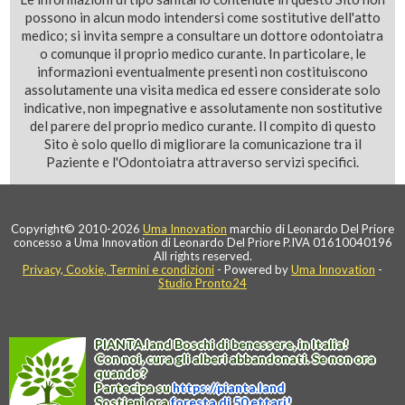
possono in alcun modo intendersi come sostitutive dell'atto
medico; si invita sempre a consultare un dottore odontoiatra
o comunque il proprio medico curante. In particolare, le
informazioni eventualmente presenti non costituiscono
assolutamente una visita medica ed essere considerate solo
indicative, non impegnative e assolutamente non sostitutive
del parere del proprio medico curante. Il compito di questo
Sito è solo quello di migliorare la comunicazione tra il
Paziente e l'Odontoiatra attraverso servizi specifici.
Copyright© 2010-2026
Uma Innovation
marchio di Leonardo Del Priore
concesso a Uma Innovation di Leonardo Del Priore P.IVA 01610040196
All rights reserved.
Privacy, Cookie, Termini e condizioni
- Powered by
Uma Innovation
-
Studio Pronto24
PIANTA
.
land
Boschi di benessere, in Italia!
Con noi, cura gli alberi abbandonati. Se non ora
quando?
Partecipa su
https://
pianta
.
land
Sostieni ora
foresta di 50 ettari!