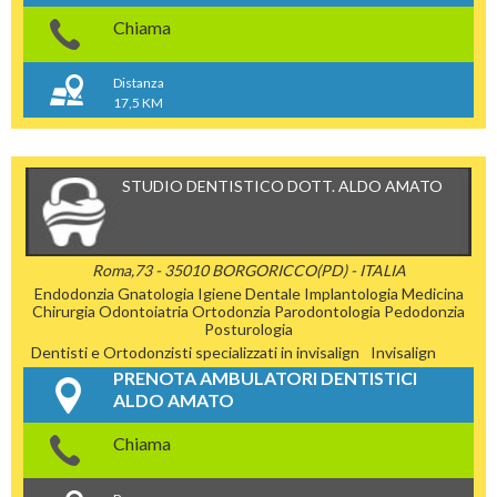
Chiama
Distanza
17,5 KM
STUDIO DENTISTICO DOTT. ALDO AMATO
Roma,73 - 35010 BORGORICCO(PD) - ITALIA
Endodonzia
Gnatologia
Igiene Dentale
Implantologia
Medicina
Chirurgia
Odontoiatria
Ortodonzia
Parodontologia
Pedodonzia
Posturologia
Dentisti e Ortodonzisti specializzati in invisalign
Invisalign
PRENOTA AMBULATORI DENTISTICI
ALDO AMATO
Chiama