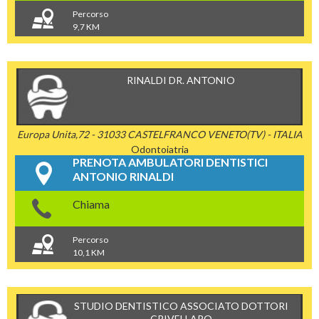
Percorso
9,7 KM
RINALDI DR. ANTONIO
Europa Unita,72 - 31033 CASTELFRANCO VENETO(TV) - ITALIA
Odontoiatria
PRENOTA AMBULATORI DENTISTICI
ANTONIO RINALDI
Chiama
Percorso
10,1 KM
STUDIO DENTISTICO ASSOCIATO DOTTORI
CRIVELLARO