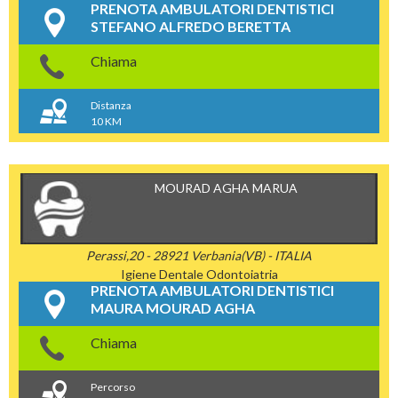
PRENOTA AMBULATORI DENTISTICI
STEFANO ALFREDO BERETTA
Chiama
Distanza
10 KM
MOURAD AGHA MARUA
Perassi,20 - 28921 Verbania(VB) - ITALIA
Igiene Dentale
Odontoiatria
PRENOTA AMBULATORI DENTISTICI
MAURA MOURAD AGHA
Chiama
Percorso