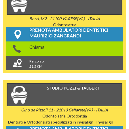
Borri,162 - 21100 VARESE(VA) - ITALIA
Odontoiatria
PRENOTA AMBULATORI DENTISTICI
MAURIZIO ZANGRANDI
Chiama
Percorso
21,5 KM
STUDIO POZZI & TAUBERT
Gino de Rizzoli,11 - 21013 Gallarate(VA) - ITALIA
Odontoiatria
Ortodonzia
Dentisti e Ortodonzisti specializzati in invisalign
Invisalign
PRENOTA AMBULATORI DENTISTICI