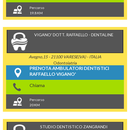
Percorso
19,8 KM
VIGANO' DOTT. RAFFAELLO - DENTALINE
Avegno,15 - 21100 VARESE(VA) - ITALIA
Odontoiatria
PRENOTA AMBULATORI DENTISTICI
RAFFAELLO VIGANO'
Chiama
Percorso
20 KM
STUDIO DENTISTICO ZANGRANDI