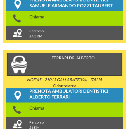
SAMUELE ARMANDO POZZI TAUBERT
Chiama
Percorso
24,5 KM
FERRARI DR. ALBERTO
NOE',45 - 21013 GALLARATE(VA) - ITALIA
Odontoiatria
PRENOTA AMBULATORI DENTISTICI
ALBERTO FERRARI
Chiama
Percorso
26 KM