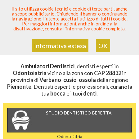
SEI DENTISTA? PARTECIPA
Il sito utilizza cookie tecnici e cookie di terze parti, anche
a scopo pubblicitario. Chiudendo il banner o continuando
Sei Qui
Elenco Dentista Sicuro
>
Odontoiatria
>
la navigazione, l´utente accetta l´utilizzo di tutti i cookie.
Ambulatori Dentistici
>
Piemonte
>
Verbano-Cusio-
Per maggiori informazioni, anche in ordine alla
Ossola
>
CAP 28832
disattivazione, consulta l´informativa cookie completa.
AMBULATORI DENTISTICI DELLA
ZONA CON CAP 28832
Informativa estesa
OK
Ambulatori Dentistici
, dentisti esperti in
Odontoiatria
vicino alla zona con CAP
28832
in
provincia di
Verbano-cusio-ossola
della regione
Piemonte
. Dentisti esperti e professionali, curano la
tua
bocca
e i tuoi
denti
.
STUDIO DENTISTICO BERETTA
Odontoiatria