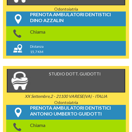
Odontoiatria
PRENOTA AMBULATORI DENTISTICI
DINO AZZALIN
Chiama
Distanza
15,7 KM
STUDIO DOTT. GUIDOTTI
XX Settembre,2 - 21100 VARESE(VA) - ITALIA
Odontoiatria
PRENOTA AMBULATORI DENTISTICI
ANTONIO UMBERTO GUIDOTTI
Chiama