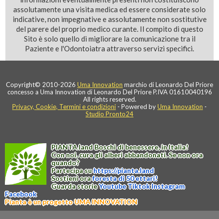
assolutamente una visita medica ed essere considerate solo
indicative, non impegnative e assolutamente non sostitutive
del parere del proprio medico curante. Il compito di questo
Sito è solo quello di migliorare la comunicazione tra il
Paziente e l'Odontoiatra attraverso servizi specifici.
Copyright© 2010-2026
Uma Innovation
marchio di Leonardo Del Priore
concesso a Uma Innovation di Leonardo Del Priore P.IVA 01610040196
All rights reserved.
Privacy, Cookie, Termini e condizioni
- Powered by
Uma Innovation
-
Studio Pronto24
PIANTA
.
land
Boschi di benessere, in Italia!
Con noi, cura gli alberi abbandonati. Se non ora
quando?
Partecipa su
https://
pianta
.
land
Sostieni ora
foresta di 50 ettari!
Guarda storie
Youtube
Tiktok
Instagram
Facebook
Pianta è un progetto UMA INNOVATION