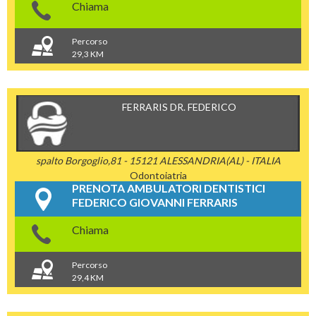
Chiama
Percorso
29,3 KM
FERRARIS DR. FEDERICO
spalto Borgoglio,81 - 15121 ALESSANDRIA(AL) - ITALIA
Odontoiatria
PRENOTA AMBULATORI DENTISTICI
FEDERICO GIOVANNI FERRARIS
Chiama
Percorso
29,4 KM