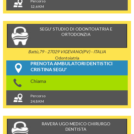
Percorso
12,6 KM
SEGU' STUDIO DI ODONTOIATRIA E
ORTODONZIA
Battù,79 - 27029 VIGEVANO(PV) - ITALIA
Odontoiatria
PRENOTA AMBULATORI DENTISTICI
CRISTINA SEGU'
Chiama
Percorso
24,8 KM
RAVERA UGO MEDICO CHIRURGO
DENTISTA