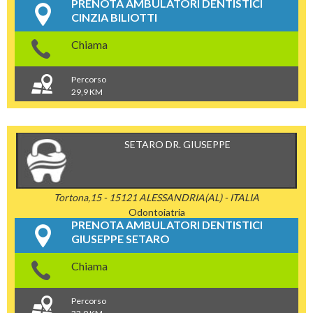
PRENOTA AMBULATORI DENTISTICI
CINZIA BILIOTTI
Chiama
Percorso
29,9 KM
SETARO DR. GIUSEPPE
Tortona,15 - 15121 ALESSANDRIA(AL) - ITALIA
Odontoiatria
PRENOTA AMBULATORI DENTISTICI
GIUSEPPE SETARO
Chiama
Percorso