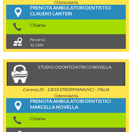
Odontoiatria
PRENOTA AMBULATORI DENTISTICI
CLAUDIO LANTERI
Chiama
Percorso
12,1 KM
STUDIO ODONTOIATRICO NOVELLA
Carenzo,35 - 13010 STROPPIANA(VC) - ITALIA
Odontoiatria
PRENOTA AMBULATORI DENTISTICI
MARCELLA NOVELLA
Chiama