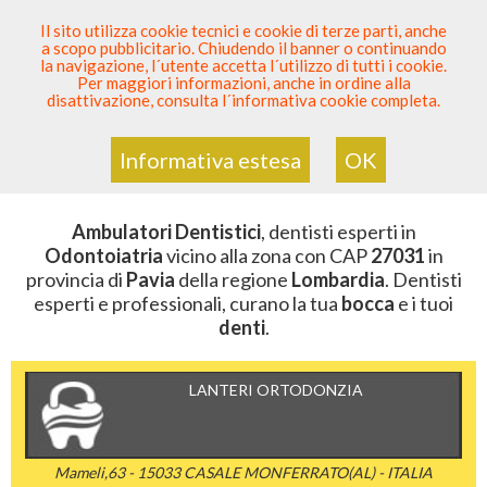
SEI DENTISTA? PARTECIPA
Il sito utilizza cookie tecnici e cookie di terze parti, anche
a scopo pubblicitario. Chiudendo il banner o continuando
Sei Qui
Elenco Dentista Sicuro
>
Odontoiatria
>
la navigazione, l´utente accetta l´utilizzo di tutti i cookie.
Ambulatori Dentistici
>
Lombardia
>
Pavia
>
CAP 27031
Per maggiori informazioni, anche in ordine alla
disattivazione, consulta l´informativa cookie completa.
AMBULATORI DENTISTICI DELLA
ZONA CON CAP 27031
Informativa estesa
OK
Ambulatori Dentistici
, dentisti esperti in
Odontoiatria
vicino alla zona con CAP
27031
in
provincia di
Pavia
della regione
Lombardia
. Dentisti
esperti e professionali, curano la tua
bocca
e i tuoi
denti
.
LANTERI ORTODONZIA
Mameli,63 - 15033 CASALE MONFERRATO(AL) - ITALIA