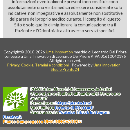
informazioni eventualmente presenti non costituiscono
assolutamente una visita medica ed essere considerate solo
indicative, non impegnative e assolutamente non sostitutive
del parere del proprio medico curante. Il compito di questo
Sito è solo quello di migliorare la comunicazione tra il
Paziente e l'Odontoiatra attraverso servizi specifici.
Copyright© 2010-2026
Uma Innovation
marchio di Leonardo Del Priore
concesso a Uma Innovation di Leonardo Del Priore P.IVA 01610040196
All rights reserved.
Privacy, Cookie, Termini e condizioni
- Powered by
Uma Innovation
-
Studio Pronto24
PIANTA
.
land
Boschi di benessere, in Italia!
Con noi, cura gli alberi abbandonati. Se non ora
quando?
Partecipa su
https://
pianta
.
land
Sostieni ora
foresta di 50 ettari!
Guarda storie
Youtube
Tiktok
Instagram
Facebook
Pianta è un progetto UMA INNOVATION