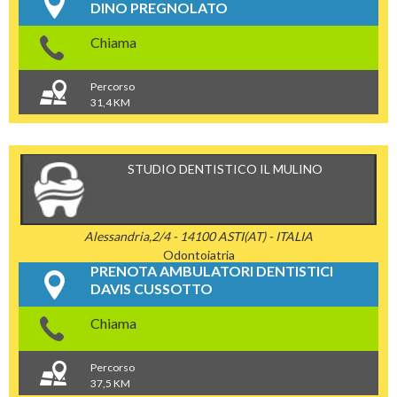
DINO PREGNOLATO
Chiama
Percorso
31,4 KM
STUDIO DENTISTICO IL MULINO
Alessandria,2/4 - 14100 ASTI(AT) - ITALIA
Odontoiatria
PRENOTA AMBULATORI DENTISTICI
DAVIS CUSSOTTO
Chiama
Percorso
37,5 KM