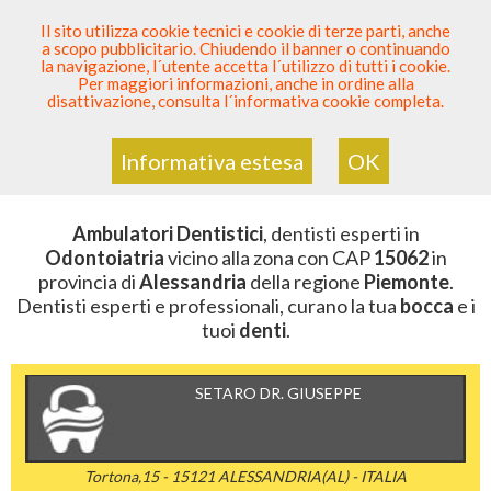
SEI DENTISTA? PARTECIPA
Il sito utilizza cookie tecnici e cookie di terze parti, anche
a scopo pubblicitario. Chiudendo il banner o continuando
Sei Qui
Elenco Dentista Sicuro
>
Odontoiatria
>
la navigazione, l´utente accetta l´utilizzo di tutti i cookie.
Ambulatori Dentistici
>
Piemonte
>
Alessandria
>
CAP
Per maggiori informazioni, anche in ordine alla
15062
disattivazione, consulta l´informativa cookie completa.
AMBULATORI DENTISTICI DELLA
ZONA CON CAP 15062
Informativa estesa
OK
Ambulatori Dentistici
, dentisti esperti in
Odontoiatria
vicino alla zona con CAP
15062
in
provincia di
Alessandria
della regione
Piemonte
.
Dentisti esperti e professionali, curano la tua
bocca
e i
tuoi
denti
.
SETARO DR. GIUSEPPE
Tortona,15 - 15121 ALESSANDRIA(AL) - ITALIA