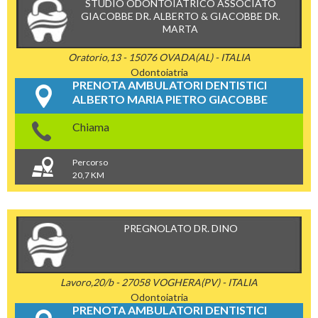
STUDIO ODONTOIATRICO ASSOCIATO
GIACOBBE DR. ALBERTO & GIACOBBE DR.
MARTA
Oratorio,13 - 15076 OVADA(AL) - ITALIA
Odontoiatria
PRENOTA AMBULATORI DENTISTICI
ALBERTO MARIA PIETRO GIACOBBE
Chiama
Percorso
20,7 KM
PREGNOLATO DR. DINO
Lavoro,20/b - 27058 VOGHERA(PV) - ITALIA
Odontoiatria
PRENOTA AMBULATORI DENTISTICI