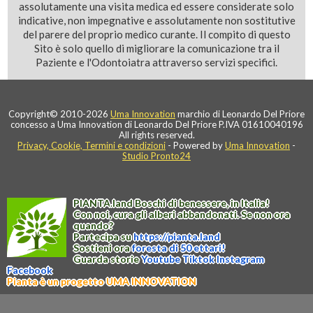
assolutamente una visita medica ed essere considerate solo
indicative, non impegnative e assolutamente non sostitutive
del parere del proprio medico curante. Il compito di questo
Sito è solo quello di migliorare la comunicazione tra il
Paziente e l'Odontoiatra attraverso servizi specifici.
Copyright© 2010-2026
Uma Innovation
marchio di Leonardo Del Priore
concesso a Uma Innovation di Leonardo Del Priore P.IVA 01610040196
All rights reserved.
Privacy, Cookie, Termini e condizioni
- Powered by
Uma Innovation
-
Studio Pronto24
PIANTA
.
land
Boschi di benessere, in Italia!
Con noi, cura gli alberi abbandonati. Se non ora
quando?
Partecipa su
https://
pianta
.
land
Sostieni ora
foresta di 50 ettari!
Guarda storie
Youtube
Tiktok
Instagram
Facebook
Pianta è un progetto UMA INNOVATION