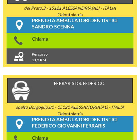
del Prato,3 - 15121 ALESSANDRIA(AL) - ITALIA
Odontoiatria
PRENOTA AMBULATORI DENTISTICI
SANDRO SCENNA
Chiama
Percorso
11,5 KM
FERRARIS DR. FEDERICO
spalto Borgoglio,81 - 15121 ALESSANDRIA(AL) - ITALIA
Odontoiatria
PRENOTA AMBULATORI DENTISTICI
FEDERICO GIOVANNI FERRARIS
Chiama