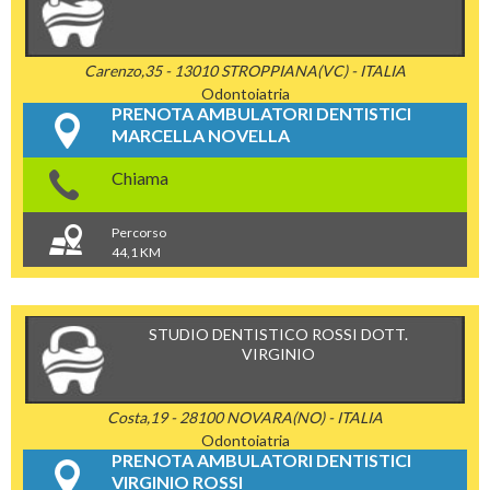
Carenzo,35 - 13010 STROPPIANA(VC) - ITALIA
Odontoiatria
PRENOTA AMBULATORI DENTISTICI
MARCELLA NOVELLA
Chiama
Percorso
44,1 KM
STUDIO DENTISTICO ROSSI DOTT.
VIRGINIO
Costa,19 - 28100 NOVARA(NO) - ITALIA
Odontoiatria
PRENOTA AMBULATORI DENTISTICI
VIRGINIO ROSSI