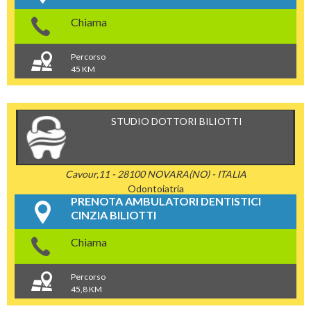
Chiama
Percorso
45 KM
STUDIO DOTTORI BILIOTTI
Cavour,11 - 28100 NOVARA(NO) - ITALIA
Odontoiatria
PRENOTA AMBULATORI DENTISTICI
CINZIA BILIOTTI
Chiama
Percorso
45,8 KM