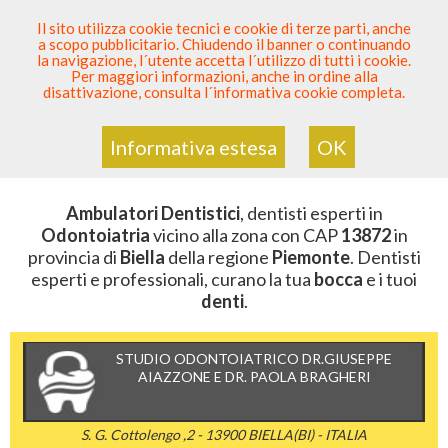
SEI DENTISTA? PARTECIPA
Il sito utilizza cookie tecnici e cookie di terze parti, anche
a scopo pubblicitario. Chiudendo il banner o continuando
Sei Qui
Elenco Dentista Sicuro
>
Odontoiatria
>
la navigazione, l´utente accetta l´utilizzo di tutti i cookie.
Ambulatori Dentistici
>
Piemonte
>
Biella
>
CAP 13872
Per maggiori informazioni, anche in ordine alla
disattivazione, consulta l´informativa cookie completa.
AMBULATORI DENTISTICI DELLA
ZONA CON CAP 13872
Informativa estesa
OK
Ambulatori Dentistici
, dentisti esperti in
Odontoiatria
vicino alla zona con CAP
13872
in
provincia di
Biella
della regione
Piemonte
. Dentisti
esperti e professionali, curano la tua
bocca
e i tuoi
denti
.
STUDIO ODONTOIATRICO DR.GIUSEPPE
AIAZZONE E DR. PAOLA BRAGHERI
S. G. Cottolengo ,2 - 13900 BIELLA(BI) - ITALIA