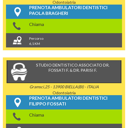
Odontoiatria
PRENOTA AMBULATORI DENTISTICI
PAOLA BRAGHERI
Chiama
Percorso
6,1 KM
STUDIO DENTISTICO ASSOCIATO DR.
FOSSATI F. & DR. PARISI F.
Gramsci,25 - 13900 BIELLA(BI) - ITALIA
Odontoiatria
PRENOTA AMBULATORI DENTISTICI
FILIPPO FOSSATI
Chiama