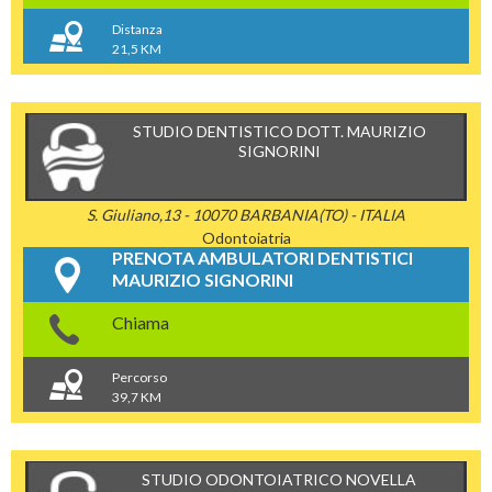
Distanza
21,5 KM
STUDIO DENTISTICO DOTT. MAURIZIO
SIGNORINI
S. Giuliano,13 - 10070 BARBANIA(TO) - ITALIA
Odontoiatria
PRENOTA AMBULATORI DENTISTICI
MAURIZIO SIGNORINI
Chiama
Percorso
39,7 KM
STUDIO ODONTOIATRICO NOVELLA