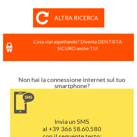
ALTRA RICERCA
Cosa stai aspettando? Diventa DENTISTA
SICURO anche TU!
Non hai la connessione internet sul tuo
smartphone?
Invia un SMS
al
+39 366 58.60.580
con il seguente testo: