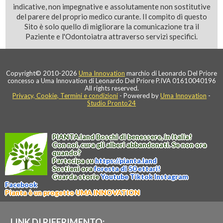
indicative, non impegnative e assolutamente non sostitutive
del parere del proprio medico curante. Il compito di questo
Sito è solo quello di migliorare la comunicazione tra il
Paziente e l'Odontoiatra attraverso servizi specifici.
Copyright© 2010-2026
Uma Innovation
marchio di Leonardo Del Priore
concesso a Uma Innovation di Leonardo Del Priore P.IVA 01610040196
All rights reserved.
Privacy, Cookie, Termini e condizioni
- Powered by
Uma Innovation
-
Studio Pronto24
PIANTA
.
land
Boschi di benessere, in Italia!
Con noi, cura gli alberi abbandonati. Se non ora
quando?
Partecipa su
https://
pianta
.
land
Sostieni ora
foresta di 50 ettari!
Guarda storie
Youtube
Tiktok
Instagram
Facebook
Pianta è un progetto UMA INNOVATION
LINK DI RIFERIMENTO: