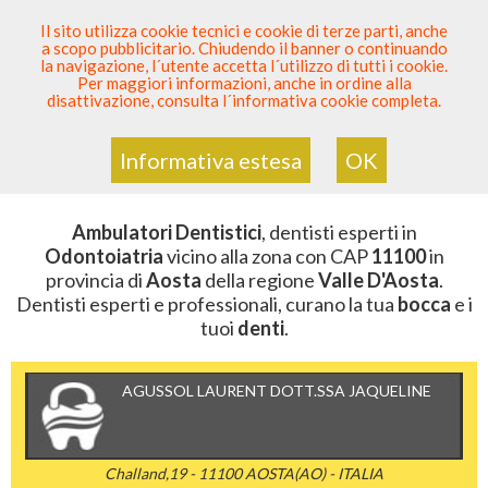
SEI DENTISTA? PARTECIPA
Il sito utilizza cookie tecnici e cookie di terze parti, anche
a scopo pubblicitario. Chiudendo il banner o continuando
Sei Qui
Elenco Dentista Sicuro
>
Odontoiatria
>
la navigazione, l´utente accetta l´utilizzo di tutti i cookie.
Ambulatori Dentistici
>
Valle D'Aosta
>
Aosta
>
CAP
Per maggiori informazioni, anche in ordine alla
11100
disattivazione, consulta l´informativa cookie completa.
AMBULATORI DENTISTICI DELLA
ZONA CON CAP 11100
Informativa estesa
OK
Ambulatori Dentistici
, dentisti esperti in
Odontoiatria
vicino alla zona con CAP
11100
in
provincia di
Aosta
della regione
Valle D'Aosta
.
Dentisti esperti e professionali, curano la tua
bocca
e i
tuoi
denti
.
AGUSSOL LAURENT DOTT.SSA JAQUELINE
Challand,19 - 11100 AOSTA(AO) - ITALIA