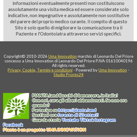
informazioni eventualmente presenti non costituiscono
assolutamente una visita medica ed essere considerate solo
indicative, non impegnative e assolutamente non sostitutive
del parere del proprio medico curante. Il compito di questo
Sito è solo quello di migliorare la comunicazione tra il
Paziente e l'Odontoiatra attraverso servizi specifici.
Copyright© 2010-2026
Uma Innovation
marchio di Leonardo Del Priore
concesso a Uma Innovation di Leonardo Del Priore P.IVA 01610040196
All rights reserved.
Privacy, Cookie, Termini e condizioni
- Powered by
Uma Innovation
-
Studio Pronto24
PIANTA
.
land
Boschi di benessere, in Italia!
Con noi, cura gli alberi abbandonati. Se non ora
quando?
Partecipa su
https://
pianta
.
land
Sostieni ora
foresta di 50 ettari!
Guarda storie
Youtube
Tiktok
Instagram
Facebook
Pianta è un progetto UMA INNOVATION