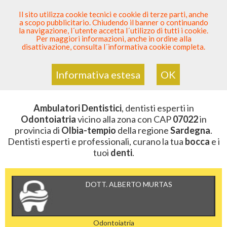
SEI DENTISTA? PARTECIPA
Il sito utilizza cookie tecnici e cookie di terze parti, anche
a scopo pubblicitario. Chiudendo il banner o continuando
Sei Qui
Elenco Dentista Sicuro
>
Odontoiatria
>
la navigazione, l´utente accetta l´utilizzo di tutti i cookie.
Ambulatori Dentistici
>
Sardegna
>
Olbia-Tempio
>
CAP
Per maggiori informazioni, anche in ordine alla
07022
disattivazione, consulta l´informativa cookie completa.
AMBULATORI DENTISTICI DELLA
ZONA CON CAP 07022
Informativa estesa
OK
Ambulatori Dentistici
, dentisti esperti in
Odontoiatria
vicino alla zona con CAP
07022
in
provincia di
Olbia-tempio
della regione
Sardegna
.
Dentisti esperti e professionali, curano la tua
bocca
e i
tuoi
denti
.
DOTT. ALBERTO MURTAS
Odontoiatria