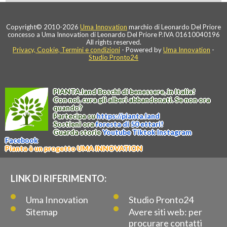
Copyright© 2010-2026
Uma Innovation
marchio di Leonardo Del Priore
concesso a Uma Innovation di Leonardo Del Priore P.IVA 01610040196
All rights reserved.
Privacy, Cookie, Termini e condizioni
- Powered by
Uma Innovation
-
Studio Pronto24
PIANTA
.
land
Boschi di benessere, in Italia!
Con noi, cura gli alberi abbandonati. Se non ora
quando?
Partecipa su
https://
pianta
.
land
Sostieni ora
foresta di 50 ettari!
Guarda storie
Youtube
Tiktok
Instagram
Facebook
Pianta è un progetto UMA INNOVATION
LINK DI RIFERIMENTO:
Uma Innovation
Studio Pronto24
Sitemap
Avere siti web: per
procurare contatti