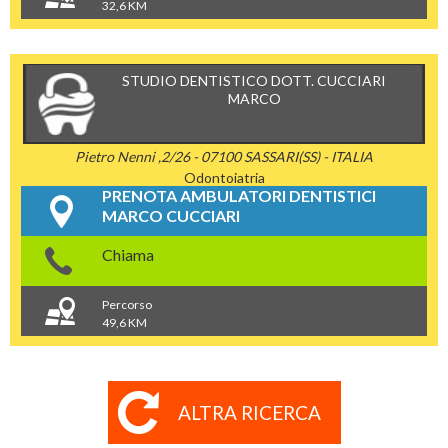
32,6 KM
STUDIO DENTISTICO DOTT. CUCCIARI
MARCO
Pietro Nenni ,2/26 - 07100 SASSARI(SS) - ITALIA
Odontoiatria
PRENOTA AMBULATORI DENTISTICI
MARCO CUCCIARI
Chiama
Percorso
49,6 KM
ALTRA RICERCA