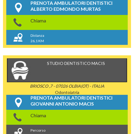
PRENOTA AMBULATORI DENTISTICI
ALBERTO EDMONDO MURTAS
Chiama
Distanza
26,1 KM
STUDIO DENTISTICO MACIS
BRIOSCO ,7 - 07026 OLBIA(OT) - ITALIA
Odontoiatria
PRENOTA AMBULATORI DENTISTICI
GIOVANNI ANTONIO MACIS
Chiama
Percorso